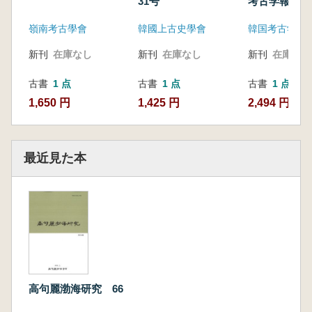
31号
考古学報) 8
嶺南考古學會
韓國上古史學會
韓国考古学会
新刊
在庫なし
新刊
在庫なし
新刊
在庫なし
古書
1 点
古書
1 点
古書
1 点
1,650 円
1,425 円
2,494 円
最近見た本
高句麗渤海研究 66