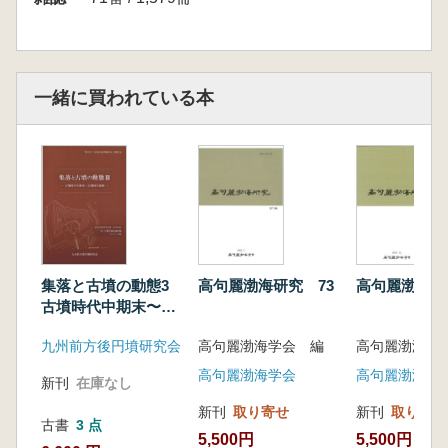
一緒に買われている本
集落と古墳の動態3
高句麗渤海研究 73
高句麗渤海研
古墳時代中期末〜古
墳時代後期
九州前方後円墳研究会
高句麗渤海学会 編
高句麗渤海学
高句麗渤海学会
高句麗渤海学
新刊
在庫なし
新刊
取り寄せ
新刊
取り寄せ
古書
3 点
5,500円
5,500円