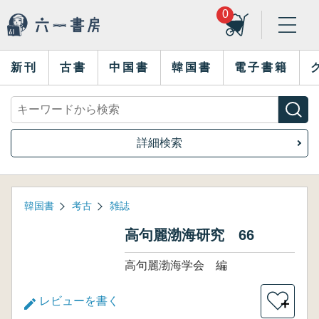
0
新刊
古書
中国書
韓国書
電子書籍
詳細検索
韓国書
考古
雑誌
高句麗渤海研究 66
高句麗渤海学会 編
レビューを書く
＋