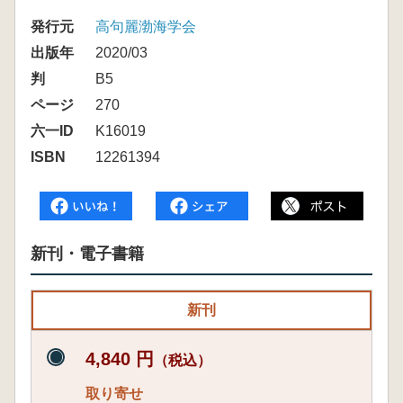
発行元
高句麗渤海学会
出版年
2020/03
判
B5
ページ
270
六一ID
K16019
ISBN
12261394
新刊・電子書籍
新刊
4,840 円
（税込）
取り寄せ