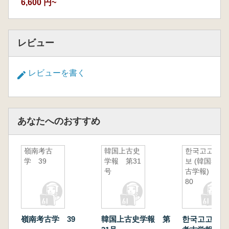
6,600 円~
レビュー
レビューを書く
あなたへのおすすめ
嶺南考古
韓国上古史
한국고고학
学 39
学報 第31
보 (韓国考
号
古学報)
80
嶺南考古学 39
韓国上古史学報 第
한국고고학보 