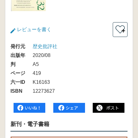
レビューを書く
＋
発行元
歴史批評社
出版年
2020/08
判
A5
ページ
419
六一ID
K16163
ISBN
12273627
新刊・電子書籍