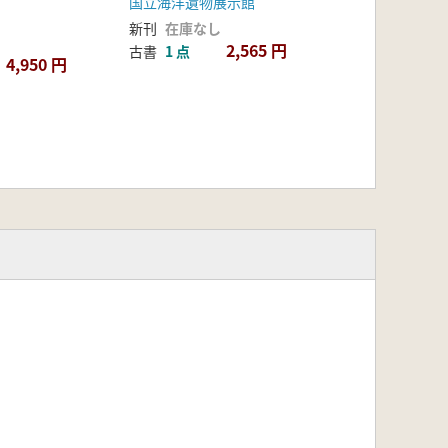
国立海洋遺物展示館
)
新刊
在庫なし
2,565 円
古書
1 点
4,950 円