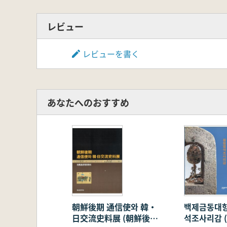
レビュー
レビューを書く
あなたへのおすすめ
朝鮮後期 通信使와 韓・
백제금동대향
日交流史料展 (朝鮮後期
석조사리감 