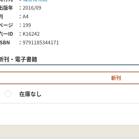
出版年
2016/09
判
A4
ページ
199
六一ID
K16242
ISBN
9791185344171
新刊・電子書籍
新刊
在庫なし