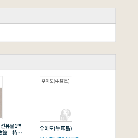
우이도(牛耳島)
특선유물1역
우이도(牛耳島)
物館 特選