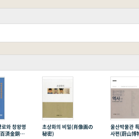
로와 창왕명
초상화의 비밀(肖像画の
울산박물관 
(百済金銅大
秘密)
사편(蔚山博