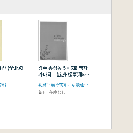
유산 (全北の
광주 송정동 5・6호 백자
가마터 (広州松亭洞5・
6号白磁窯址)
物館
朝鮮官窯博物館、京畿道広州市
新刊
在庫なし