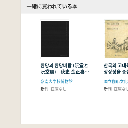
一緒に買われている本
완당과 완당바람 (阮堂と
한국의 고대
阮堂風) 秋史 金正喜と
상상성을 중
その友人たち (展示図
の古代木器
嶺南大学校博物館
国立伽耶文化
録)
城を中心に
新刊
在庫なし
新刊
在庫な