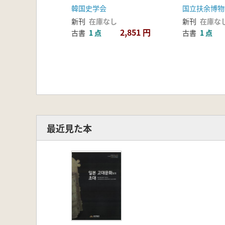
通信使と韓・日交流史料
香炉と昌王
韓国史学会
国立扶余博物
展) 対馬島宗家資料
龕)
新刊
在庫なし
新刊
在庫な
2,851 円
古書
1 点
古書
1 点
最近見た本