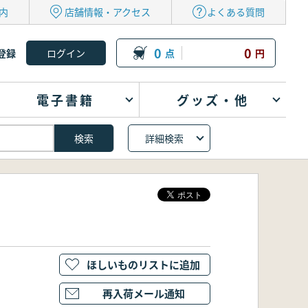
内
店舗情報・アクセス
よくある質問
0
0
登録
点
円
電子書籍
グッズ・他
詳細検索
ほしいものリストに追加
再入荷メール通知