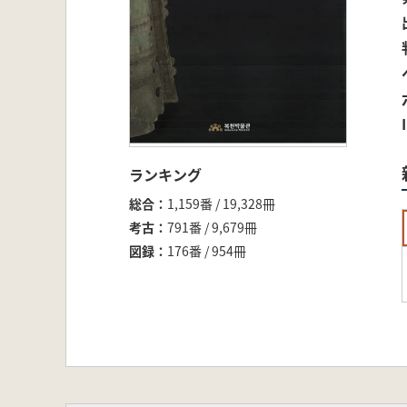
ランキング
総合
1,159番 / 19,328冊
考古
791番 / 9,679冊
図録
176番 / 954冊