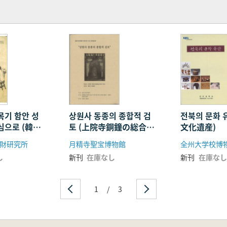
목기 함안 성
상원사 동종의 종합적 검
전북의 문화 
심으로 (韓国
토 (上院寺銅鐘の総合的
文化遺産)
 咸安城山山
検討)
財研究所
月精寺聖宝博物館
全州大学校博
)
し
新刊
在庫なし
新刊
在庫なし
1
/
3