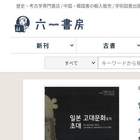
歴史・考古学専門書店 / 中国・韓国書の輸入販売 / 学術図書出
新刊
古書