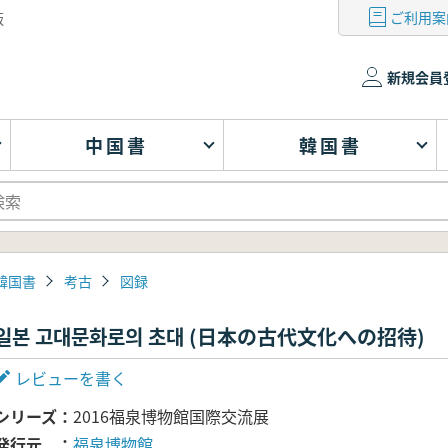
ご利用案
版
新規会員
中国書
韓国書
韓国書
考古
図録
일본 고대문화로의 초대 (日本の古代文化への招待)
レビューを書く
シリーズ
2016福泉博物館国際交流展
発行元
福泉博物館