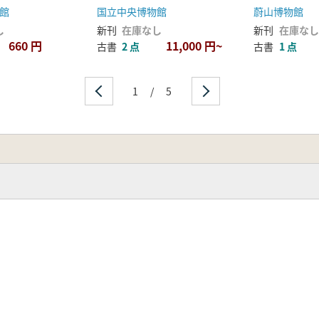
銘石造舎利
遺物1歴史編
館
国立中央博物館
蔚山博物館
し
新刊
在庫なし
新刊
在庫なし
660 円
11,000 円~
古書
2 点
古書
1 点
1
/
5