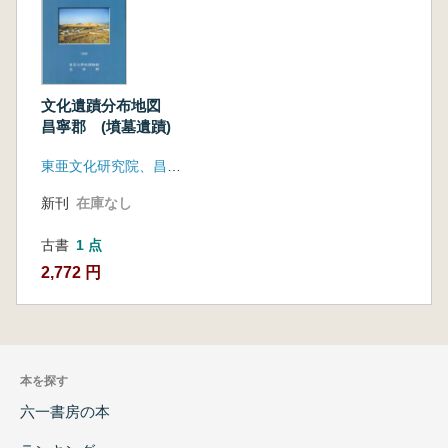
文化遺蹟分布地図
昌寧郡 (墳墓遺蹟)
東亜文化研究院、昌寧郡
新刊
在庫なし
古書
1 点
2,772 円
本を探す
六一書房の本