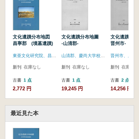
文化遺蹟分布地図
文化遺蹟分布地圖
文化遺蹟分布
昌寧郡 (墳墓遺蹟)
-山清郡-
晋州市-
東亜文化研究院、昌寧郡
山清郡、慶尚大学校博物館
新刊
在庫なし
新刊
在庫なし
新刊
在庫なし
古書
1 点
古書
1 点
古書
2 点
2,772 円
19,245 円
14,256 円~
最近見た本