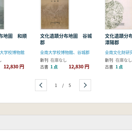
布地圖 和順
文化遺蹟分布地圖 谷城
文化遺蹟分
郡
潭陽郡
大学校博物館
全南大学校博物館、谷城郡
し
新刊
在庫なし
新刊
在庫なし
12,830 円
12,830 円
古書
1 点
古書
1 点
1
/
5