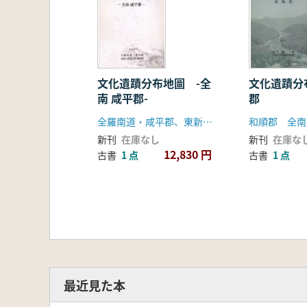
文化遺蹟分布地圖 -全
文化遺蹟分
南 咸平郡-
郡
全羅南道・咸平郡、東新大学校文化博物館
和順郡 全南
新刊
在庫なし
新刊
在庫な
12,830 円
古書
1 点
古書
1 点
最近見た本