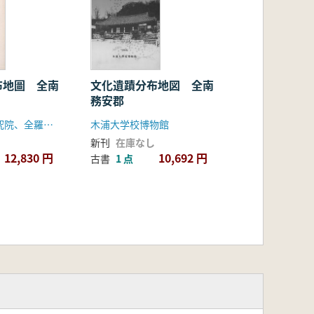
布地圖 全南
文化遺蹟分布地図 全南
務安郡
全南文化財研究院、全羅南道・潭陽郡
木浦大学校博物館
新刊
在庫なし
12,830 円
10,692 円
古書
1 点