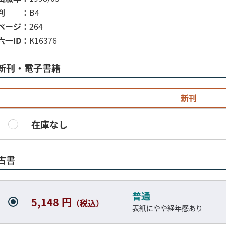
判
B4
ページ
264
六一ID
K16376
新刊・電子書籍
新刊
在庫なし
古書
普通
5,148 円
（税込）
表紙にやや経年感あり