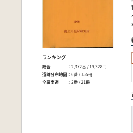
ランキング
総合
2,372番 / 19,328冊
遺跡分布地図
6番 / 155冊
全羅南道
2番 / 21冊