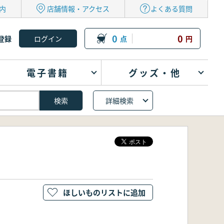
内
店舗情報・アクセス
よくある質問
0
0
登録
点
円
電子書籍
グッズ・他
詳細検索
ほしいものリストに追加