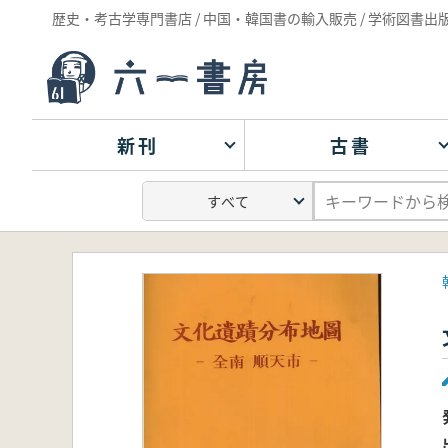
歴史・考古学専門書店 / 中国・韓国書の輸入販売 / 学術図書出
新刊
古書