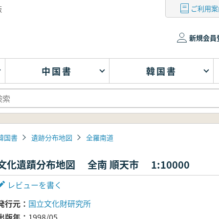
ご利用案
版
新規会員
中国書
韓国書
韓国書
遺跡分布地図
全羅南道
文化遺蹟分布地図 全南 順天市 1:10000
レビューを書く
発行元
国立文化財研究所
出版年
1998/05