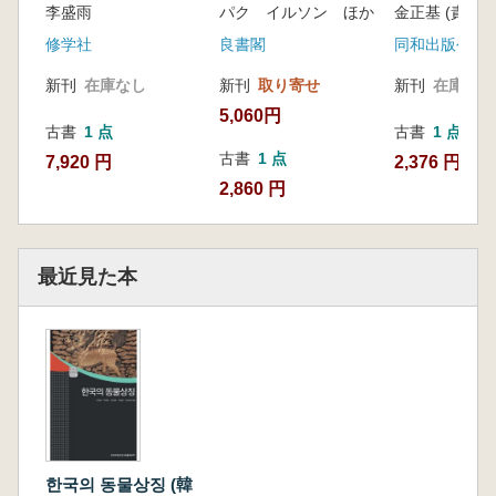
李盛雨
パク イルソン ほか
に発刊する) 韓国軍
事史)
修学社
良書閣
同和出版公社
新刊
在庫なし
新刊
取り寄せ
新刊
在庫なし
5,060円
古書
1 点
古書
1 点
古書
1 点
7,920 円
2,376 円
2,860 円
最近見た本
한국의 동물상징 (韓