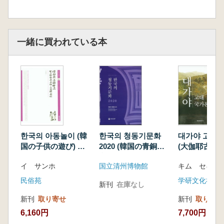
一緒に買われている本
한국의 아동놀이 (韓
한국의 청동기문화
대가야 고대
国の子供の遊び) 遊
2020 (韓国の青銅器
(大伽耶古代国
びの分類による時代
文化 2020)
イ サンホ
国立清州博物館
キム セギ
別の特徴
民俗苑
学研文化社
新刊
在庫なし
新刊
取り寄せ
新刊
取り寄せ
6,160円
7,700円