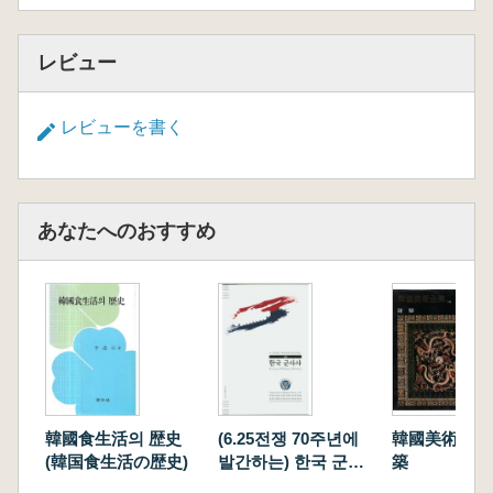
レビュー
レビューを書く
あなたへのおすすめ
韓國食生活의 歴史
(6.25전쟁 70주년에
韓國美術全集
(韓国食生活の歴史)
발간하는) 한국 군사
築
사 ((6.25戦争70周年