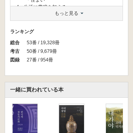
4 生活に豊穣を加える
もっと見る
・漁労
・動物の利用と飼育
・農事
ランキング
・鉄生産と鉄器の製作
総合
5 人と物資が行き来する
53番 / 19,328冊
・倭との交流
考古
50番 / 9,679冊
・周辺地域との交流
図録
27番 / 954冊
6 信仰と儀礼
・儀礼品
・墓の築造と祭祀
一緒に買われている本