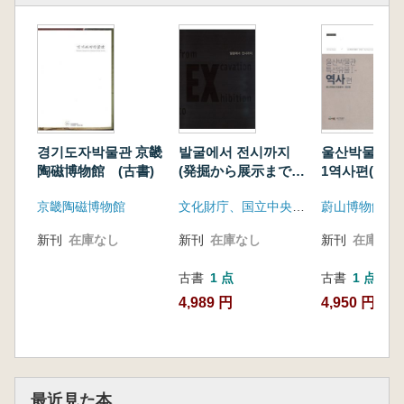
경기도자박물관 京畿
발굴에서 전시까지
울산박물관 
陶磁博物館 (古書)
(発掘から展示まで)
1역사편(蔚山
from Excavation to
館 特選遺物
京畿陶磁博物館
文化財庁、国立中央博物館
蔚山博物館
Exhibition
編)
新刊
在庫なし
新刊
在庫なし
新刊
在庫なし
古書
1 点
古書
1 点
4,989 円
4,950 円
最近見た本