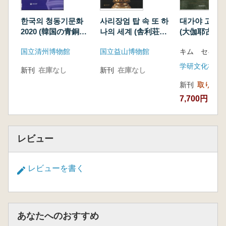
한국의 청동기문화
사리장엄 탑 속 또 하
대가야 고대
2020 (韓国の青銅器
나의 세계 (舎利荘厳
(大伽耶古代国
文化 2020)
塔の中のもう一つの
国立清州博物館
国立益山博物館
キム セギ
世界)
学研文化社
新刊
在庫なし
新刊
在庫なし
新刊
取り寄せ
7,700円
レビュー
レビューを書く
あなたへのおすすめ