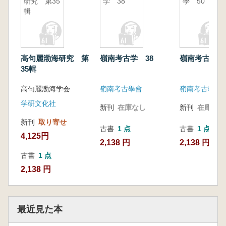
研究 第35
学 38
學 50
輯
高句麗渤海研究 第
嶺南考古学 38
嶺南考古學 
35輯
高句麗渤海学会
嶺南考古學會
嶺南考古學會
学研文化社
新刊
在庫なし
新刊
在庫なし
新刊
取り寄せ
古書
1 点
古書
1 点
4,125円
2,138 円
2,138 円
古書
1 点
2,138 円
最近見た本