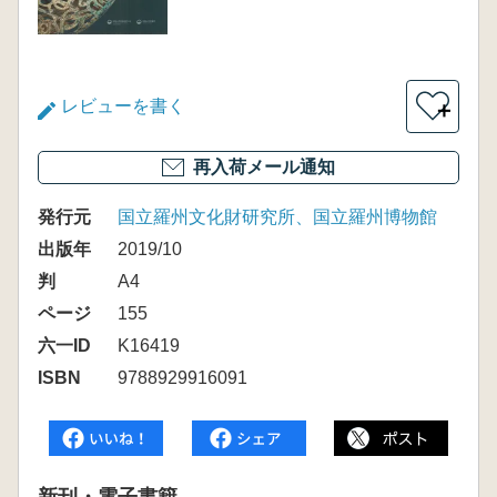
レビューを書く
＋
再入荷メール通知
発行元
国立羅州文化財研究所、国立羅州博物館
出版年
2019/10
判
A4
ページ
155
六一ID
K16419
ISBN
9788929916091