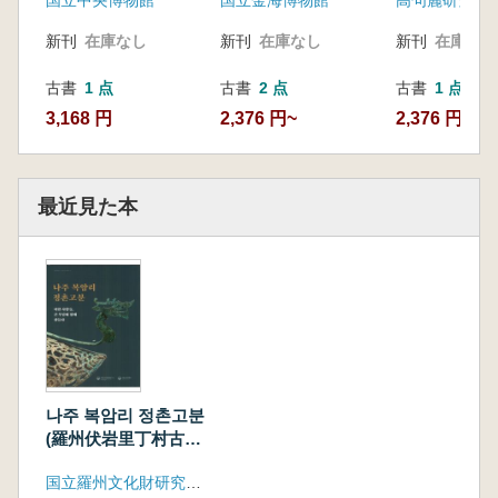
新刊
在庫なし
新刊
在庫なし
新刊
在庫なし
古書
1 点
古書
2 点
古書
1 点
3,168 円
2,376 円~
2,376 円
最近見た本
나주 복암리 정촌고분
(羅州伏岩里丁村古
墳) 馬韓人、大古墳
国立羅州文化財研究所、国立羅州博物館
に共に眠る