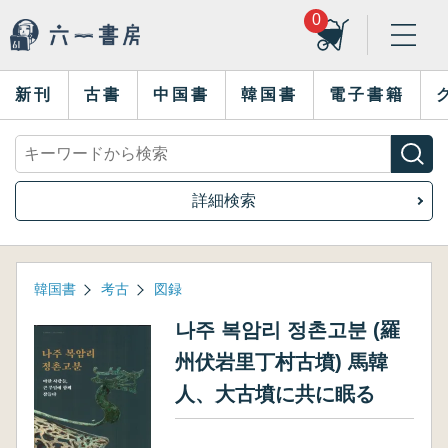
0
新刊
古書
中国書
韓国書
電子書籍
詳細検索
韓国書
考古
図録
나주 복암리 정촌고분 (羅
州伏岩里丁村古墳) 馬韓
人、大古墳に共に眠る