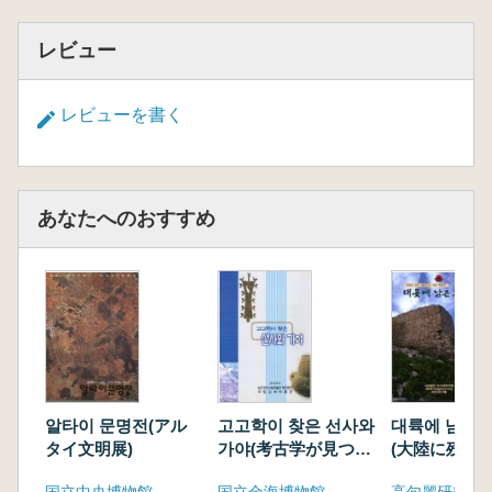
レビュー
レビューを書く
あなたへのおすすめ
알타이 문명전(アル
고고학이 찾은 선사와
대륙에 남은 
タイ文明展)
가야(考古学が見つけ
(大陸に残る高
た先史と伽耶)
国立中央博物館
国立金海博物館
高句麗研究会