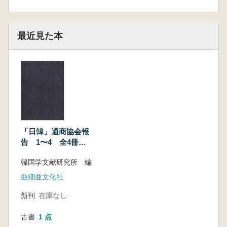
最近見た本
「日韓」通商協会報
告 1〜4 全4冊
(影印本)
韓国学文献研究所 編
亜細亜文化社
新刊
在庫なし
古書
1 点