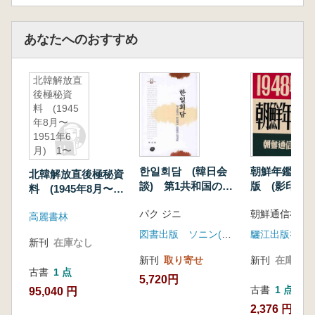
あなたへのおすすめ
北韓解放直
後極秘資
料 (1945
年8月〜
1951年6
月) 1〜
6 全6巻
한일회담 (韓日会
朝鮮年鑑 19
北韓解放直後極秘資
(影印)
談) 第1共和国の対
版 (影印)
料 (1945年8月〜
日政策と韓日会談展
1951年6月) 1〜6
パク ジニ
朝鮮通信社 
開過程
高麗書林
全6巻 (影印)
図書出版 ソニン(선인)
驪江出版社
新刊
在庫なし
新刊
取り寄せ
新刊
在庫なし
古書
1 点
5,720円
古書
1 点
95,040 円
2,376 円