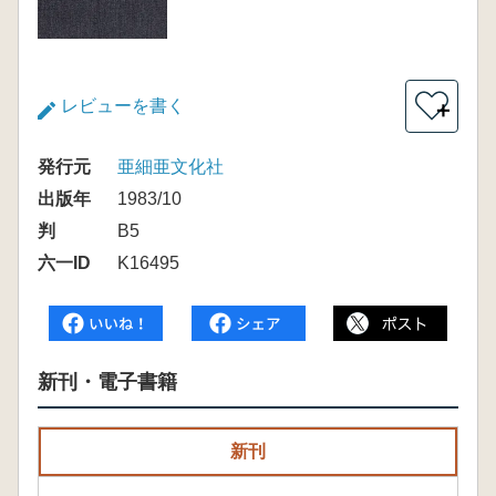
レビューを書く
＋
発行元
亜細亜文化社
出版年
1983/10
判
B5
六一ID
K16495
新刊・電子書籍
新刊