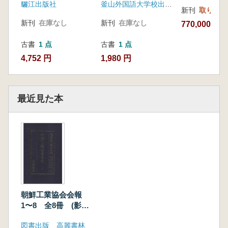
印)
驪江出版社
釜山外国語大学校出版部
新刊
取り寄せ
新刊
在庫なし
新刊
在庫なし
770,000円
古書
1 点
古書
1 点
4,752 円
1,980 円
最近見た本
朝鮮工業協会会報
1〜8 全8冊 (影印
本)
図書出版 高麗書林