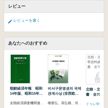
レビュー
レビューを書く
あなたへのおすすめ
北韓・北韓
學資料總
書 全70巻
朝鮮経済年報 昭和
비서구문명권의 국제
北韓・北韓學
14年版、昭和15年
관계사상 (非西欧文
書 全70巻
版、昭和16・17年
明圏の国際関係思想)
全国経済調査機関連合会朝鮮支部編/改造社刊
権善弘、高弘根、河炳周
版 3冊セット (影
ドゥレ学術出