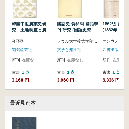
韓国中世農業史研
國語史 資料와 國語學
1862년 농민
究 土地制度と農業
의 研究 (国語史資料
(1862年 農民
開発政策
と国語学の研究)
金容燮
ソウル大学校大学院国語研究会 編
知識産業社
文学と知性社
図書出版 ト
新刊
在庫なし
新刊
在庫なし
新刊
在庫なし
古書
1 点
古書
1 点
古書
1 点
3,168 円
3,960 円
6,336 円
最近見た本