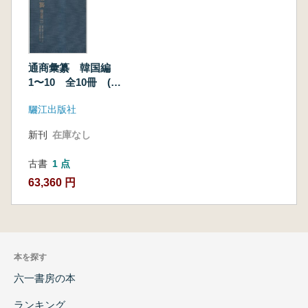
通商彙纂 韓国編
1〜10 全10冊 (影
印本)
驪江出版社
新刊
在庫なし
古書
1 点
63,360 円
本を探す
六一書房の本
ランキング