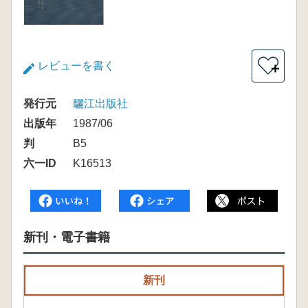
レビューを書く
＋
発行元
驪江出版社
出版年
1987/06
判
B5
六一ID
K16513
新刊・電子書籍
新刊