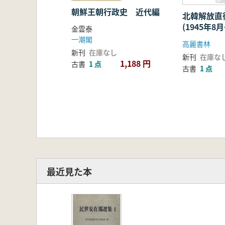
朝鮮王朝行政史 近代編
北韓解放
(1945年8
金雲泰
月) 1〜6
一潮閣
高麗書林
印)
新刊
在庫なし
新刊
在庫な
1,188 円
古書
1 点
古書
1 点
最近見た本