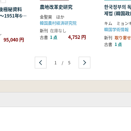
農地改革史研究
한국정부의 
直後極秘資料
제법 (韓国
月〜1951年6
金聖昊 ほか
策と国際法)
 全6巻 (影
韓国農村経済研究院
キム ミョン
韓国学術情報
新刊
在庫なし
し
4,752 円
古書
1 点
新刊
取り寄せ
95,040 円
古書
1 点
1
/
5