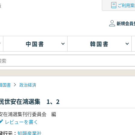
ご利用案
版
新規会員
中国書
韓国書
韓国書
政治経済
民世安在鴻選集 1、2
安在鴻選集刊行委員会 編
レビューを書く
発行元
知識産業社