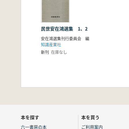
民世安在鴻選集 1、2
安在鴻選集刊行委員会 編
知識産業社
新刊
在庫なし
本を探す
本を買う
六一書房の本
ご利用案内