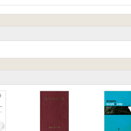
後
〜
)