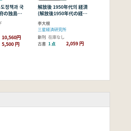
독도정책과 국
解放後 1950年代의 経済
政府の独島政
(解放後1950年代の経
済) 工業化の史的背景
ギ
李大根
研究
三星経済研究所
10,560円
新刊
在庫なし
2,059 円
5,500 円
古書
1 点