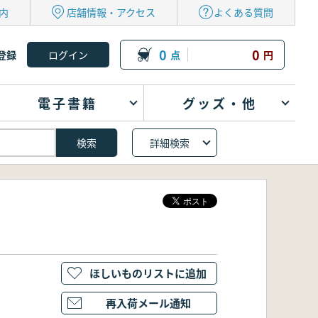
内
店舗情報・アクセス
よくある質問
0
0
登録
点
円
電子書籍
グッズ・他
詳細検索
ほしいものリストに追加
再入荷メール通知