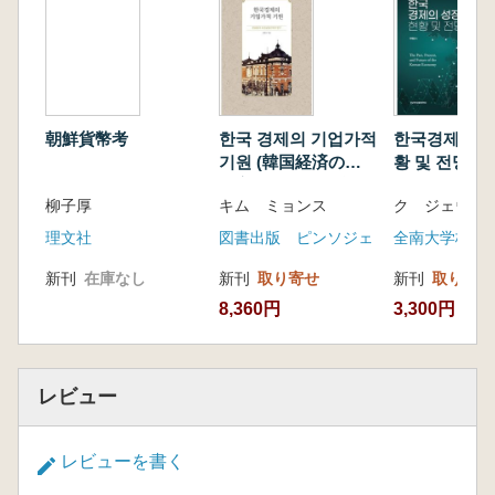
朝鮮貨幣考
한국 경제의 기업가적
한국경제의 
기원 (韓国経済の企
황 및 전망 (
業家的起源:韓相龍と
の成長、現状
柳子厚
キム ミョンス
ク ジェウン
朝鮮実業倶楽部研究)
望)
理文社
図書出版 ピンソジェ
全南大学校出
新刊
在庫なし
新刊
取り寄せ
新刊
取り寄せ
8,360円
3,300円
レビュー
レビューを書く