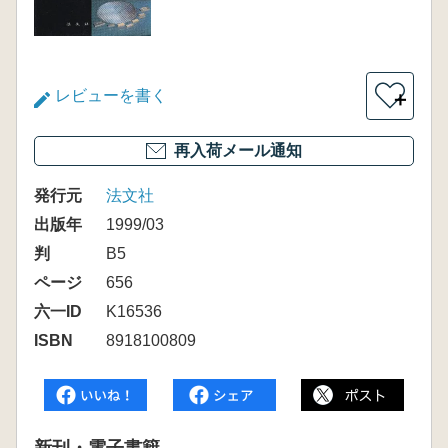
レビューを書く
＋
再入荷メール通知
発行元
法文社
出版年
1999/03
判
B5
ページ
656
六一ID
K16536
ISBN
8918100809