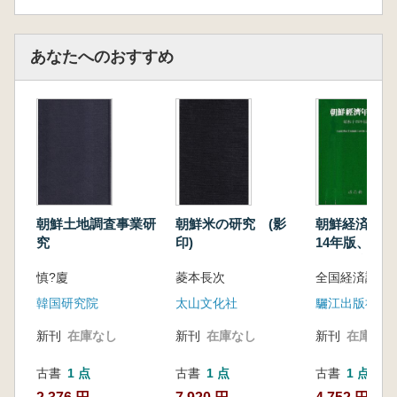
あなたへのおすすめ
朝鮮土地調査事業研
朝鮮米の研究 (影
朝鮮経済年報
究
印)
14年版、昭和
版、昭和16・
慎?廈
菱本長次
版 3冊セッ
印)
韓国研究院
太山文化社
驪江出版社
新刊
在庫なし
新刊
在庫なし
新刊
在庫なし
古書
1 点
古書
1 点
古書
1 点