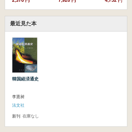
2,376 円
7,920 円
4,752 円
最近見た本
韓国経済通史
李憲昶
法文社
新刊
在庫なし