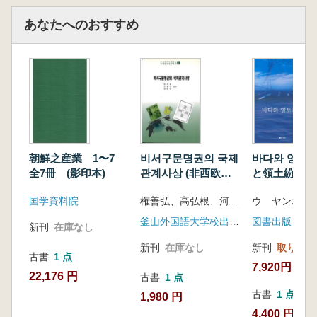
あなたへのおすすめ
朝鮮之産業 1〜7
비서구문명권의 국제
바다와 영토분
全7冊 (影印本)
관계사상 (非西欧文
と領土紛争)
明圏の国際関係思想)
国学資料院
権善弘、高弘根、河炳周
ウ ヤンホ
釜山外国語大学校出版部
図書出版 ソ
新刊
在庫なし
新刊
在庫なし
新刊
取り寄せ
古書
1 点
7,920円
22,176 円
古書
1 点
古書
1 点
1,980 円
4,400 円