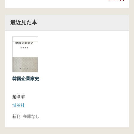
最近見た本
韓国企業家史
趙璣濬
博英社
新刊
在庫なし