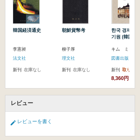
韓国経済通史
朝鮮貨幣考
한국 경제의 
기원 (韓国経
業家的起源:
李憲昶
柳子厚
キム ミョン
朝鮮実業倶楽
法文社
理文社
図書出版 ピ
新刊
在庫なし
新刊
在庫なし
新刊
取り寄せ
8,360円
レビュー
レビューを書く