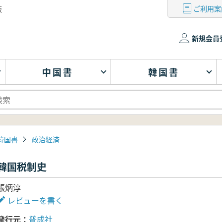
ご利用案
版
新規会員
中国書
韓国書
韓国書
政治経済
韓国税制史
張炳淳
レビューを書く
発行元
普成社