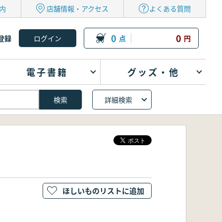
内
店舗情報・アクセス
よくある質問
0
0
登録
点
円
電子書籍
グッズ・他
詳細検索
ほしいものリストに追加