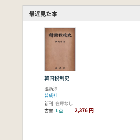
最近見た本
韓国税制史
張炳淳
普成社
新刊
在庫なし
2,376 円
古書
1 点