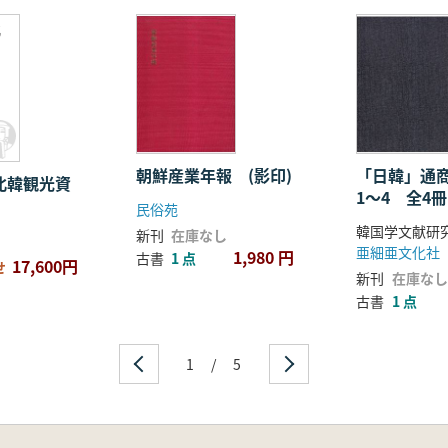
北
源
朝鮮産業年報 (影印)
「日韓」通
北韓観光資
1〜4 全4冊
民俗苑
韓国学文献研
新刊
在庫なし
亜細亜文化社
1,980 円
古書
1 点
17,600円
せ
新刊
在庫なし
古書
1 点
1
/
5