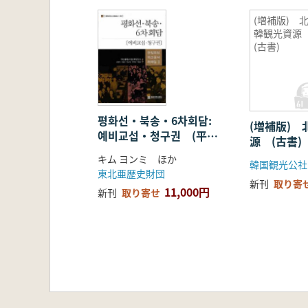
(増補版) 
韓観光資
(古書)
평화선・북송・6차회담:
(増補版) 
예비교섭・청구권 (平和
源 (古書)
線北送6次会談:予備交
キム ヨンミ ほか
韓国観光公社
渉・請求権)
東北亜歴史財団
新刊
取り寄
11,000円
新刊
取り寄せ