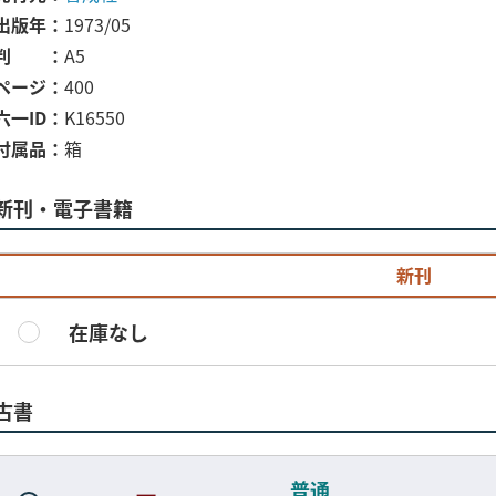
出版年
1973/05
判
A5
ページ
400
六一ID
K16550
付属品
箱
新刊・電子書籍
新刊
在庫なし
古書
普通