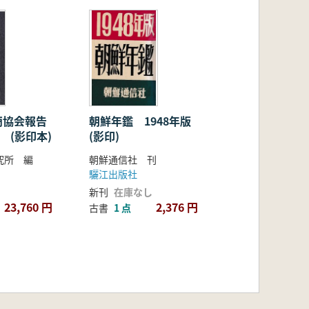
商協会報告
朝鮮年鑑 1948年版
 (影印本)
(影印)
究所 編
朝鮮通信社 刊
驪江出版社
新刊
在庫なし
23,760 円
2,376 円
古書
1 点