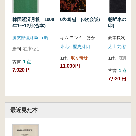
韓国経済月報 1908
6차회담 (6次会談)
朝鮮米の研究
年1〜12月(合本)
印)
度支部理財局 (頒布)民族文化社
キム ヨンミ ほか
菱本長次
東北亜歴史財団
太山文化社
新刊
在庫なし
新刊
取り寄せ
新刊
在庫なし
古書
1 点
11,000円
7,920 円
古書
1 点
7,920 円
最近見た本