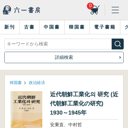
0
新刊
古書
中国書
韓国書
電子書籍
詳細検索
韓国書
政治経済
近代朝鮮工業化의 研究 (近
代朝鮮工業化の研究)
1930～1945年
安秉直、中村哲