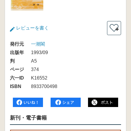
レビューを書く
＋
発行元
一潮閣
出版年
1993/09
判
A5
ページ
374
六一ID
K16552
ISBN
8933700498
新刊・電子書籍