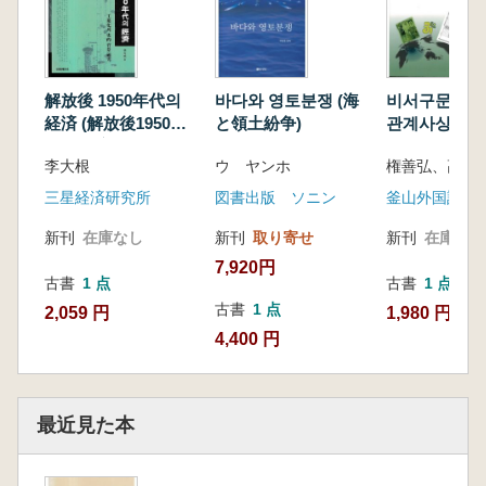
解放後 1950年代의
바다와 영토분쟁 (海
비서구문명권
経済 (解放後1950年
と領土紛争)
관계사상 (非
代の経済) 工業化の
明圏の国際関
李大根
ウ ヤンホ
史的背景研究
三星経済研究所
図書出版 ソニン
新刊
在庫なし
新刊
取り寄せ
新刊
在庫なし
7,920円
古書
1 点
古書
1 点
古書
1 点
2,059 円
1,980 円
4,400 円
最近見た本