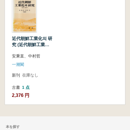
近代朝鮮工業化의 研
究 (近代朝鮮工業化
の研究) 1930〜
安秉直、中村哲
1945年
一潮閣
新刊
在庫なし
古書
1 点
2,376 円
本を探す