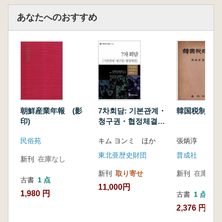
あなたへのおすすめ
朝鮮産業年報 (影
7차회담: 기본관계・
韓国税制史
印)
청구권・협정체결
(7次会談:基本関係・
民俗苑
キム ヨンミ ほか
張炳淳
請求権・協定締結)
東北亜歴史財団
普成社
新刊
在庫なし
新刊
取り寄せ
新刊
在庫なし
古書
1 点
11,000円
1,980 円
古書
1 点
2,376 円