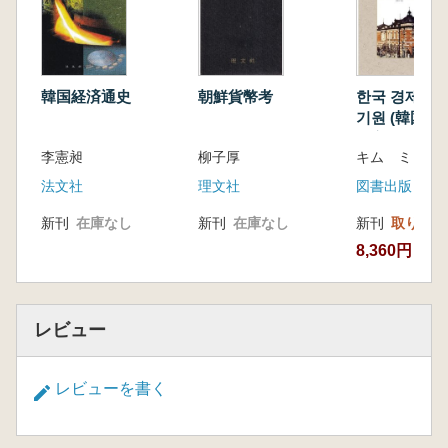
韓国経済通史
朝鮮貨幣考
한국 경제의 
기원 (韓国経
業家的起源:
李憲昶
柳子厚
キム ミョン
朝鮮実業倶楽
法文社
理文社
図書出版 ピ
新刊
在庫なし
新刊
在庫なし
新刊
取り寄せ
8,360円
レビュー
レビューを書く