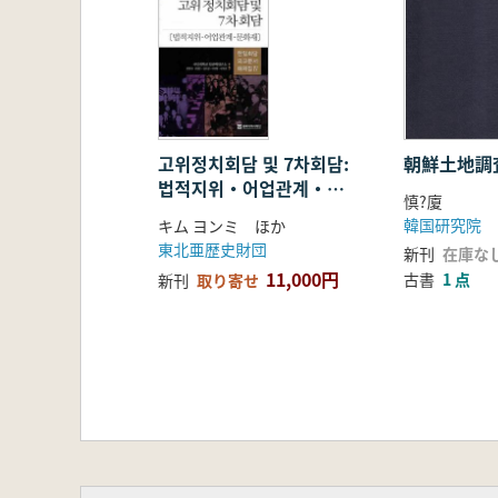
고위정치회담 및 7차회담:
朝鮮土地調
법적지위・어업관계・문
慎?廈
화재 (高位政治会談及
韓国研究院
キム ヨンミ ほか
び7次会談:法的地位・漁
東北亜歴史財団
新刊
在庫な
業関係・文化財)
11,000円
古書
1 点
新刊
取り寄せ