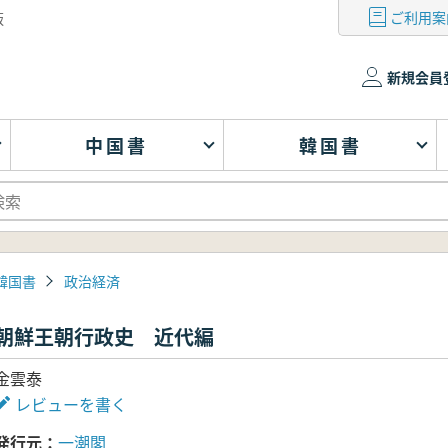
ご利用案
版
新規会員
中国書
韓国書
韓国書
政治経済
朝鮮王朝行政史 近代編
金雲泰
レビューを書く
発行元
一潮閣