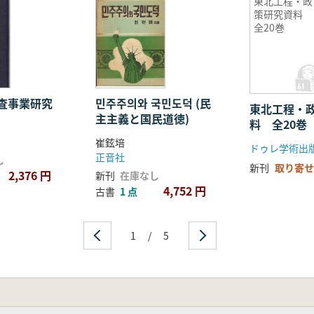
東北工程・政
策研究資料
全20巻
査事業研究
민주주의와 국민도덕 (民
東北工程・
主主義と国民道徳)
料 全20
崔鉉培
ドゥレ学術出
正音社
し
新刊
取り寄せ
2,376 円
新刊
在庫なし
4,752 円
古書
1 点
1
/
5