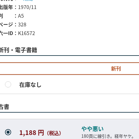
出版年
1970/11
判
A5
ページ
328
六一ID
K16572
新刊・電子書籍
新刊
在庫なし
古書
やや悪い
1,188 円
（税込）
180頁に線引き。経年ヤケ。