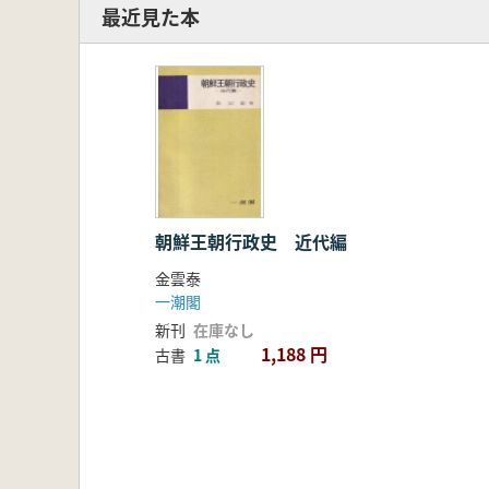
最近見た本
朝鮮王朝行政史 近代編
金雲泰
一潮閣
新刊
在庫なし
1,188 円
古書
1 点