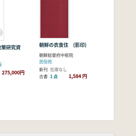
朝鮮の衣食住 (影印)
政策研究資
巻
朝鮮総督府中枢院
民俗苑
版
新刊
在庫なし
275,000円
1,584 円
古書
1 点