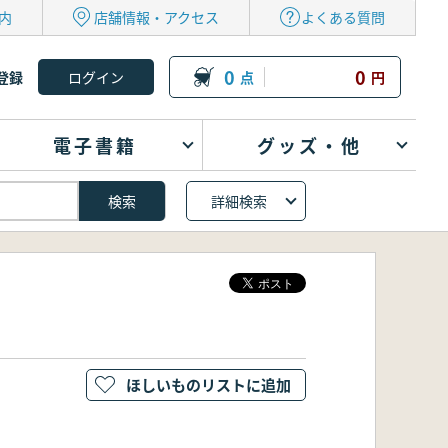
内
店舗情報・アクセス
よくある質問
0
0
登録
点
円
電子書籍
グッズ・他
詳細検索
ほしいものリストに追加