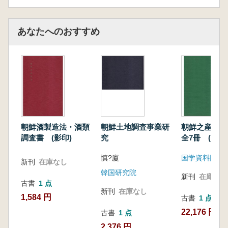
あなたへのおすすめ
朝鮮酒製造法・酒類
朝鮮土地調査事業研
朝鮮之産業 
調査書 (影印)
究
全7冊 (影印
慎?廈
国学資料院
新刊
在庫なし
韓国研究院
新刊
在庫なし
古書
1 点
新刊
在庫なし
1,584 円
古書
1 点
22,176 円
古書
1 点
2,376 円