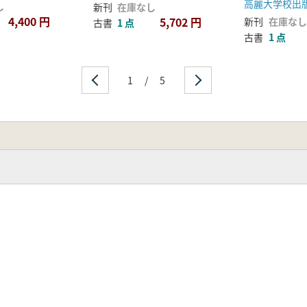
高麗大学校出
し
新刊
在庫なし
4,400 円
5,702 円
新刊
在庫なし
古書
1 点
古書
1 点
1
/
5