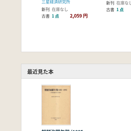
三星経済研究所
新刊
在庫な
新刊
在庫なし
古書
1 点
2,059 円
古書
1 点
最近見た本