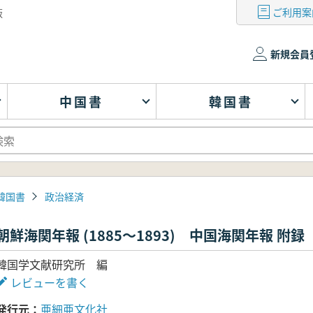
ご利用案
版
新規会員
中国書
韓国書
韓国書
政治経済
朝鮮海関年報 (1885～1893) 中国海関年報 附録
韓国学文献研究所 編
レビューを書く
発行元
亜細亜文化社