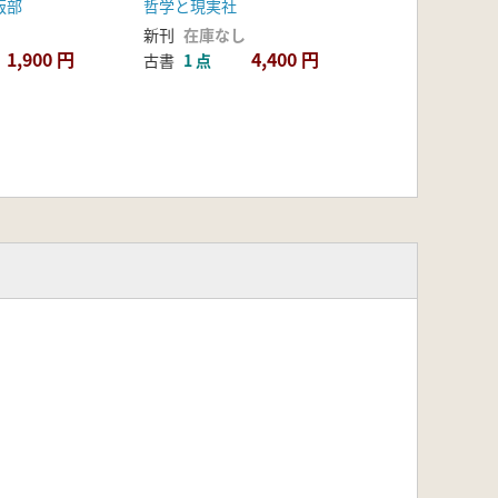
版部
哲学と現実社
新刊
在庫なし
1,900 円
4,400 円
古書
1 点