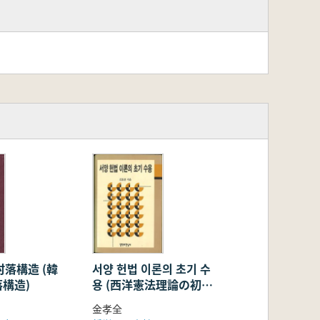
村落構造 (韓
서양 헌법 이론의 초기 수
構造)
용 (西洋憲法理論の初期
受容)
金孝全