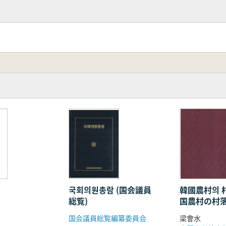
국회의원총람 (国会議員
韓國農村의 
総覧)
国農村の村落
国会議員総覧編纂委員会
梁會水