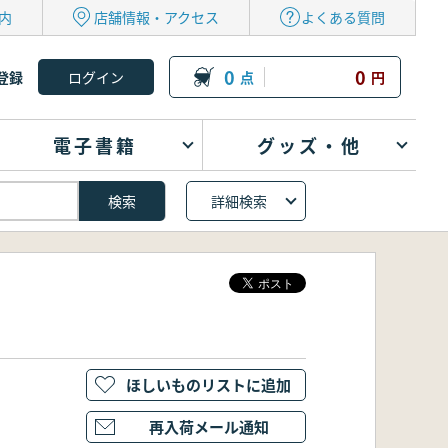
内
店舗情報・アクセス
よくある質問
0
0
登録
点
円
電子書籍
グッズ・他
詳細検索
ほしいものリストに追加
再入荷メール通知