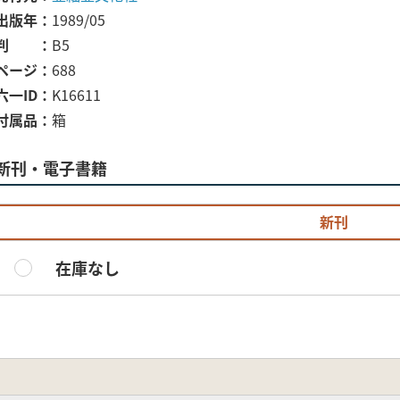
出版年
1989/05
判
B5
ページ
688
六一ID
K16611
付属品
箱
新刊・電子書籍
新刊
在庫なし