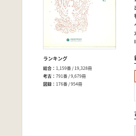
ランキング
総合
1,159番 / 19,328冊
考古
791番 / 9,679冊
図録
176番 / 954冊