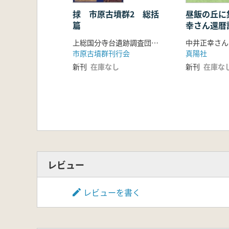
捄 市原古墳群2 総括
昼飯の丘に
篇
幸さん還暦
上総国分寺台遺跡調査団 編
市原古墳群刊行会
真陽社
新刊
在庫なし
新刊
在庫な
レビュー
レビューを書く