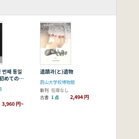
 번째 통일
遺蹟과(と)遺物
(初めての統
蔚山大学校博物館
)
館
新刊
在庫なし
2,494 円
古書
1 点
3,960 円~