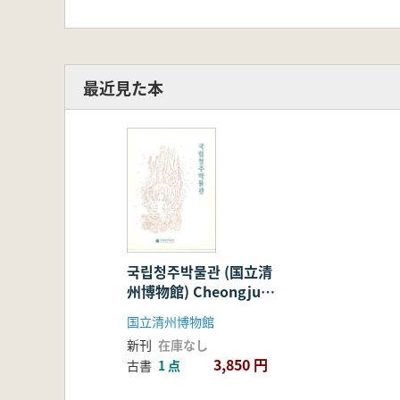
最近見た本
국립청주박물관 (国立清
州博物館) Cheongju
National Museum
国立清州博物館
新刊
在庫なし
3,850 円
古書
1 点