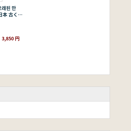
오래된 만
日本 古くか
3,850 円