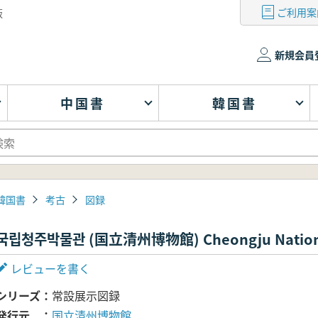
ご利用案
版
新規会員
中国書
韓国書
韓国書
考古
図録
국립청주박물관 (国立清州博物館) Cheongju Nation
レビューを書く
シリーズ
常設展示図録
発行元
国立清州博物館