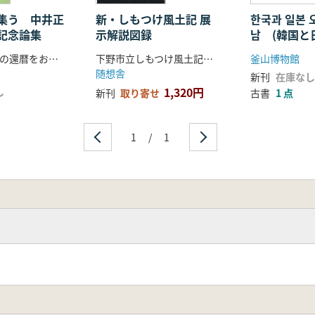
集う 中井正
新・しもつけ風土記 展
한국과 일본 
記念論集
示解説図録
남 (韓国と
らの交わり)
中井正幸さんの還暦をお祝いする会 編
下野市立しもつけ風土記の丘資料館 編
釜山博物館
随想舎
新刊
在庫なし
1,320円
し
新刊
取り寄せ
古書
1 点
1
/
1