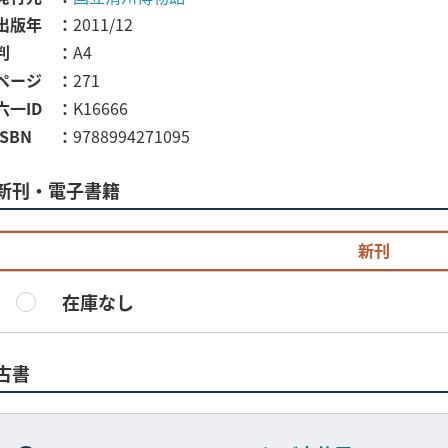
出版年
2011/12
判
A4
ページ
271
六一ID
K16666
ISBN
9788994271095
新刊・電子書籍
新刊
在庫なし
古書