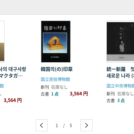
사의 대구사랑
韓国의(の)印章
統一新羅 첫
(マクタガー
새로운 나라 
国立民俗博物館
大邱の愛 文
一、新しい国
館
国立中央博物
新刊
在庫なし
)
3,564 円
し
新刊
在庫なし
古書
1 点
3,564 円
古書
3 点
1
/
5