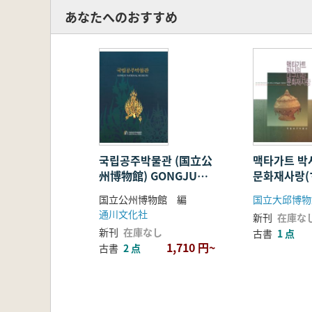
あなたへのおすすめ
국립공주박물관 (国立公
맥타가트 박
州博物館) GONGJU
문화재사랑
NATIONAL MUSEUM
ト博士の 
国立公州博物館 編
国立大邱博物
化財の愛
通川文化社
新刊
在庫な
新刊
在庫なし
古書
1 点
1,710 円~
古書
2 点