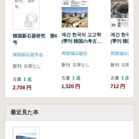
研究 第6
号
계간 한국의 고고학
계간 한국의 
韓国新石器研究 第6
(季刊 韓国の考古学)
(季刊 韓国の
号
2014 Vol.27
2007年冬号(
周留城出版社
周留城出版社
韓国新石器学会
新刊
在庫なし
新刊
在庫なし
新刊
在庫なし
古書
1 点
古書
1 点
古書
1 点
1,320 円
712 円
2,708 円
最近見た本