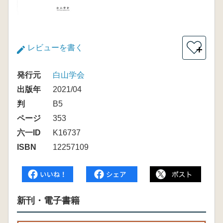
レビューを書く
＋
発行元
白山学会
出版年
2021/04
判
B5
ページ
353
六一ID
K16737
ISBN
12257109
新刊・電子書籍