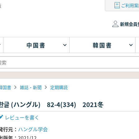
ご利用案
版
新規会員
中国書
韓国書
韓国書
雑誌・新聞
定期購読
한글 (ハングル) 82-4(334) 2021冬
レビューを書く
発行元
ハングル学会
出版年
2021/12