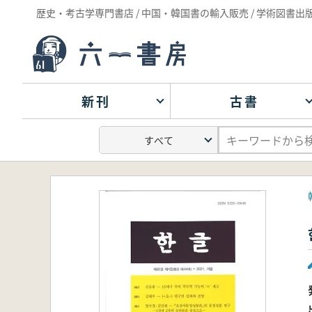
歴史・考古学専門書店 / 中国・韓国書の輸入販売 / 学術図書出
新刊
古書