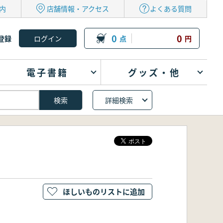
内
店舗情報・アクセス
よくある質問
0
0
登録
点
円
電子書籍
グッズ・他
詳細検索
ほしいものリストに追加