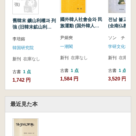
強)
國外韓人社會会와 民
전남 불교미
舊韓末 鑛山利權과 列
族運動 (国外韓人社
(全南仏教美術
強 (旧韓末鉱山利権
会と民族運動)
と列強)
尹炳奭
ソン チュン
李培鎔
一潮閣
学研文化社
韓国研究院
新刊
在庫なし
新刊
在庫なし
新刊
在庫なし
古書
1 点
古書
1 点
古書
1 点
1,584 円
3,520 円
1,742 円
最近見た本