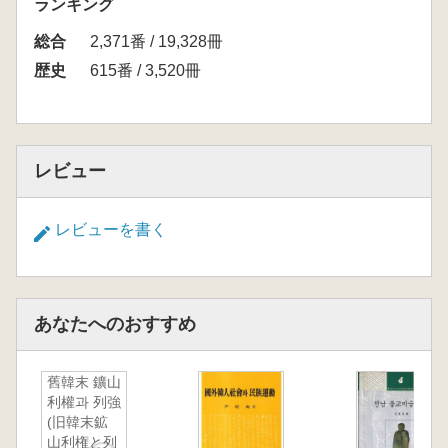
ランキング
総合
2,371番 / 19,328冊
歴史
615番 / 3,520冊
レビュー
レビューを書く
あなたへのおすすめ
舊韓末 鑛山
利權과 列強
(旧韓末鉱
山利権と列