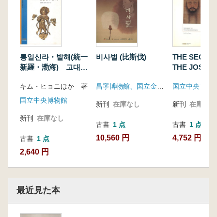
통일신라・발해(統一
비사벌 (比斯伐)
THE SECRE
新羅・渤海) 고대문
THE JOSEO
화의 완성(古代文化
PORTRAIT
キム・ヒョニほか 著
昌寧博物館、国立金海博物館、国立加耶文化財研究所、大伽耶博物館
国立中央博物
の完成)
文
国立中央博物館
新刊
在庫なし
新刊
在庫なし
新刊
在庫なし
古書
1 点
古書
1 点
10,560 円
4,752 円
古書
1 点
2,640 円
最近見た本