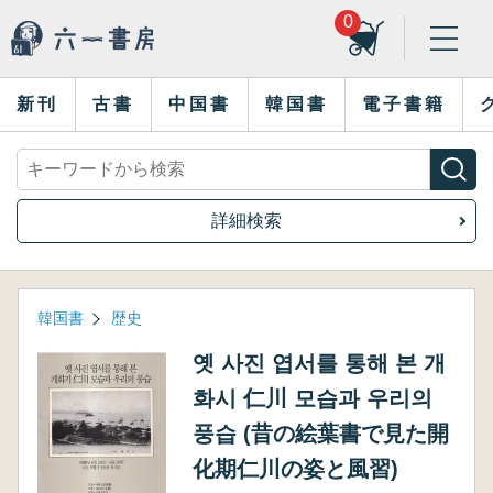
0
新刊
古書
中国書
韓国書
電子書籍
詳細検索
韓国書
歴史
옛 사진 엽서를 통해 본 개
화시 仁川 모습과 우리의
풍습 (昔の絵葉書で見た開
化期仁川の姿と風習)