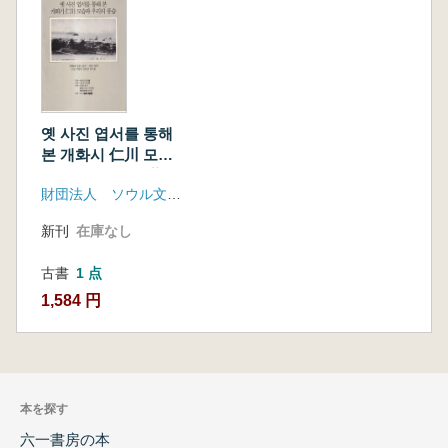
옛 사진 엽서를 통해
본 개화시 仁川 모습
과 우리의 풍습 (昔の
財団法人 ソウル文化財団
絵葉書で見た開化期
仁川の姿と風習)
新刊
在庫なし
古書
1 点
1,584 円
本を探す
六一書房の本