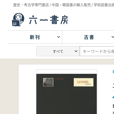
歴史・考古学専門書店 / 中国・韓国書の輸入販売 / 学術図書出
新刊
古書