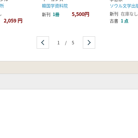
所
韓国学資料院
ソウル文学出
5,500円
し
新刊
在庫なし
新刊
1冊
2,059 円
古書
1 点
1
/
5