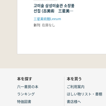
고미술 삼성미술관 소장품
선집 (古美術 三星美術
館所蔵品選集)
三星美術館Leeum
新刊
在庫なし
本を探す
本を買う
六一書房の本
ご利用案内
ランキング
ほしい物リスト・書棚
特価図書
書店様へ