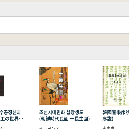
 수공정신과
조선시대민화 십장생도
韓國音樂序說
(金工の世界
(朝鮮時代民画 十長生図)
序説)
工芸技術)
シル
イ ヨンス
李恵求