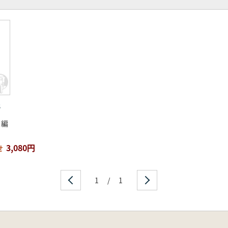
3
 編
3,080円
せ
1
/
1