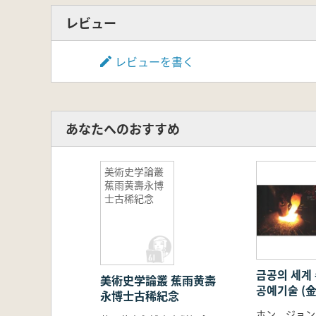
レビュー
レビューを書く
あなたへのおすすめ
美術史学論叢
蕉雨黄壽永博
士古稀紀念
금공의 세계
美術史学論叢 蕉雨黄壽
공예기술 
永博士古稀紀念
手工精神と
ホン ジョン