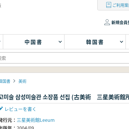
ご利用案
版
新規会員
中国書
韓国書
韓国書
美術
고미술 삼성미술관 소장품 선집 (古美術 三星美術館
レビューを書く
発行元
三星美術館Leeum
出版年
2004/09