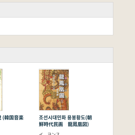
 (韓国音楽
조선시대민화 용봉황도(朝
鮮時代民画 龍鳳凰図)
イ ヨンス