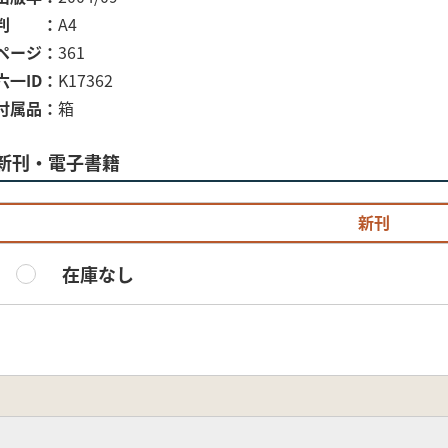
判
A4
ページ
361
六一ID
K17362
付属品
箱
新刊・電子書籍
新刊
在庫なし