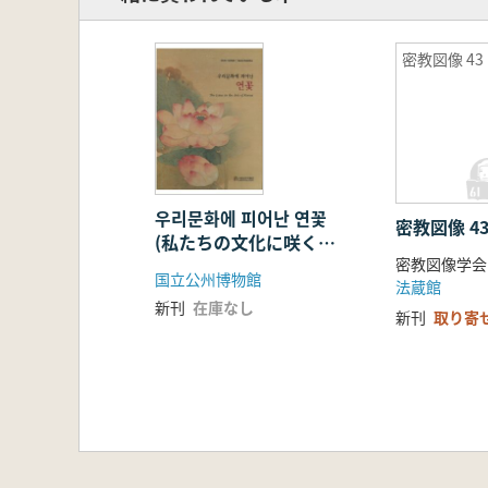
密教図像 43
우리문화에 피어난 연꽃
密教図像 4
(私たちの文化に咲く蓮
密教図像学会
の花)
国立公州博物館
法蔵館
新刊
在庫なし
新刊
取り寄