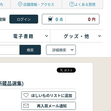
内
店舗情報・アクセス
よくある質問
0
0
登録
点
円
電子書籍
グッズ・他
詳細検索
所蔵品選集)
ほしいものリストに追加
再入荷メール通知