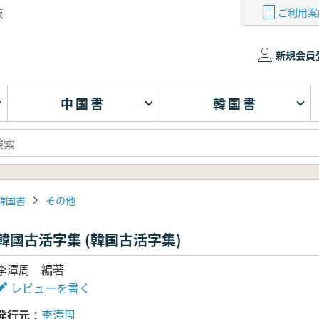
ご利用案
版
新規会員
中国書
韓国書
韓国書
その他
韓國古活字集 (韓国古活字集)
李潭周 編著
レビューを書く
発行元
李潭周