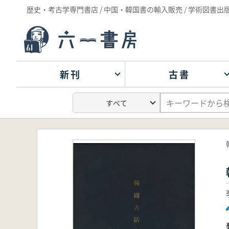
歴史・考古学専門書店 / 中国・韓国書の輸入販売 / 学術図書出
新刊
古書