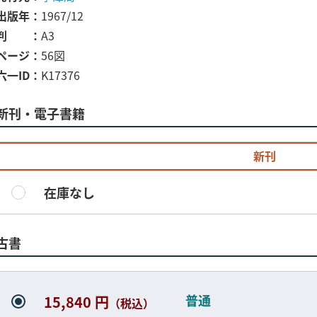
出版年
1967/12
判
A3
ページ
56図
六一ID
K17376
新刊・電子書籍
新刊
在庫なし
古書
普通
15,840 円
（税込）