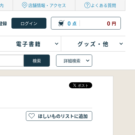
内
店舗情報・アクセス
よくある質問
0
0
登録
点
円
電子書籍
グッズ・他
詳細検索
ほしいものリストに追加