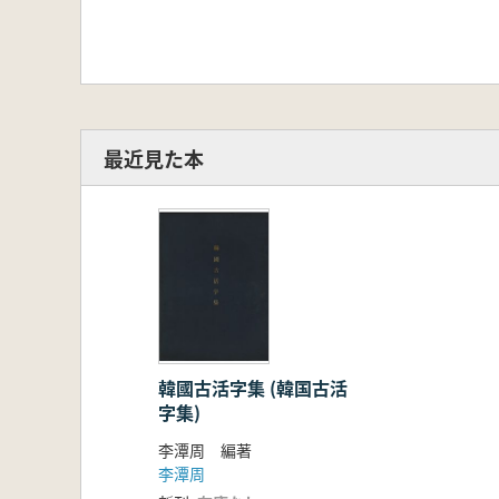
最近見た本
韓國古活字集 (韓国古活
字集)
李潭周 編著
李潭周