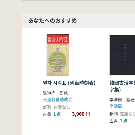
あなたへのおすすめ
열차 시각표 (列車時刻表)
韓國古活字集
字集)
鉄道庁 監修
交通教養助成会
李潭周 編著
李潭周
新刊
在庫なし
3,960 円
新刊
在庫な
古書
1 点
古書
1 点