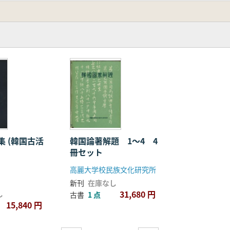
 (韓国古活
韓国論著解題 1〜4 4
冊セット
高麗大学校民族文化研究所
新刊
在庫なし
31,680 円
し
古書
1 点
15,840 円