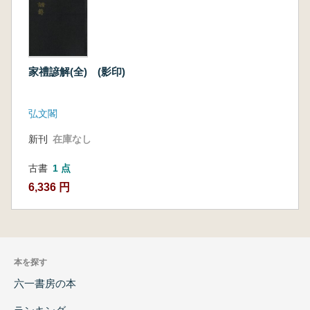
家禮諺解(全) (影印)
弘文閣
新刊
在庫なし
古書
1 点
6,336 円
本を探す
六一書房の本