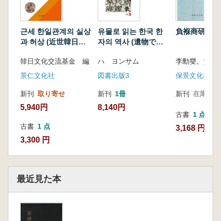
근세 한일관계의 실상
유물로 읽는 한국 한
負褓商研究
과 허상 (近世韓日関
자의 역사 (遺物で読
係の実像と虚像)
む 韓国漢字の歴史)
韓日文化交流基金 編
ハ ヨンサム
景仁文化社
図書出版3
保景文化社
新刊
取り寄せ
新刊
1冊
新刊
在庫なし
5,940円
8,140円
古書
1 点
古書
1 点
3,168 円
3,300 円
最近見た本