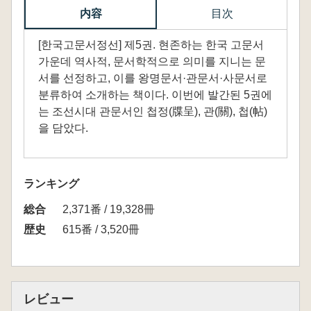
内容
目次
[한국고문서정선] 제5권. 현존하는 한국 고문서
가운데 역사적, 문서학적으로 의미를 지니는 문
서를 선정하고, 이를 왕명문서·관문서·사문서로
분류하여 소개하는 책이다. 이번에 발간된 5권에
는 조선시대 관문서인 첩정(牒呈), 관(關), 첩(帖)
을 담았다.
ランキング
総合
2,371番 / 19,328冊
歴史
615番 / 3,520冊
レビュー