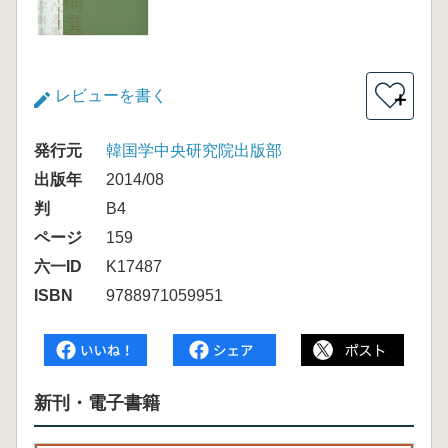
レビューを書く
＋
発行元
韓国学中央研究院出版部
出版年
2014/08
判
B4
ページ
159
六一ID
K17487
ISBN
9788971059951
新刊・電子書籍