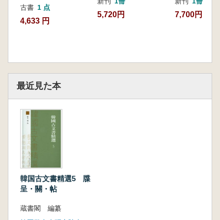
新刊
1冊
新刊
1冊
古書
1 点
5,720円
7,700円
4,633 円
最近見た本
韓国古文書精選5 牒
呈・關・帖
蔵書閣 編纂