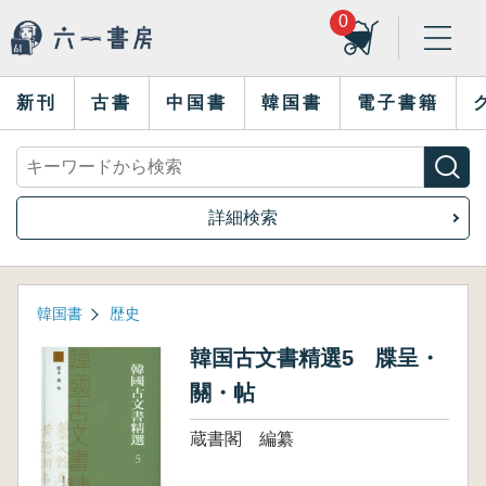
0
新刊
古書
中国書
韓国書
電子書籍
詳細検索
韓国書
歴史
韓国古文書精選5 牒呈・
關・帖
蔵書閣 編纂