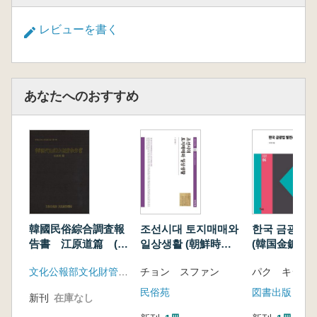
レビューを書く
あなたへのおすすめ
韓國民俗綜合調査報
조선시대 토지매매와
한국 금광업 
告書 江原道篇 (影
일상생활 (朝鮮時代
(韓国金鉱業発
印)
土地売買と日常生活)
文化公報部文化財管理局
チョン スファン
パク キジュ
民俗苑
図書出版 ヘ
新刊
在庫なし