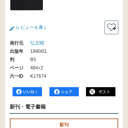
レビューを書く
＋
発行元
弘文閣
出版年
1990/01
判
B5
ページ
484+2
六一ID
K17674
新刊・電子書籍
新刊