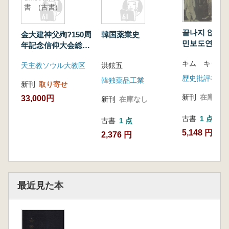
書 (古書)
끝나지 않는 
金大建神父殉?150周
韓国薬業史
민보도연맹 (
年記念信仰大会総合
ない戦争 国
報告書 (古書)
キム キジン
盟) 釜山・慶
天主教ソウル大教区
洪鉉五
歴史批評社
韓独薬品工業
新刊
取り寄せ
新刊
在庫なし
33,000円
新刊
在庫なし
古書
1 点
古書
1 点
5,148 円
2,376 円
最近見た本