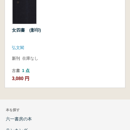
女四書 (影印)
弘文閣
新刊
在庫なし
古書
1 点
3,080 円
本を探す
六一書房の本