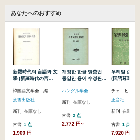
あなたへのおすすめ
新羅時代의 言語와 文
개정한 한글 맞춤법
우리말 존중의
學 (新羅時代の言語
통일안 용어 수정판
(国語尊重の
と文学)
(改訂した ハングル
味)
韓国語文学会 編
ハングル学会
チェ ヒョン
正書法統一案 用語修
正版)
蛍雪出版社
正音社
新刊
在庫なし
新刊
在庫なし
新刊
在庫なし
古書
2 点
2,772 円~
古書
1 点
古書
1 点
1,900 円
7,920 円