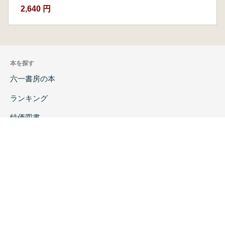
2,640 円
本を探す
六一書房の本
ランキング
特価図書
特集
書店様へ
著者ログイン
会社案内
お問い合わせ