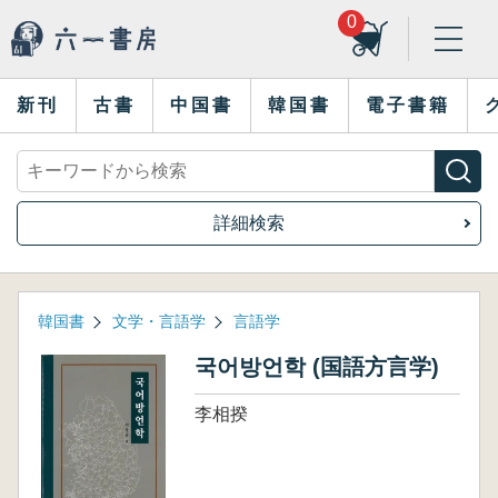
0
新刊
古書
中国書
韓国書
電子書籍
詳細検索
韓国書
文学・言語学
言語学
국어방언학 (国語方言学)
李相揆