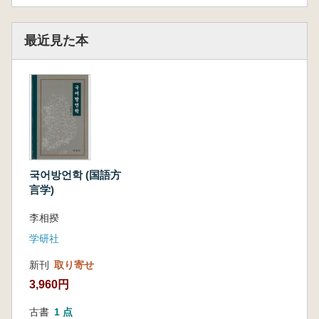
最近見た本
국어방언학 (国語方
言学)
李相揆
学研社
新刊
取り寄せ
3,960円
古書
1 点