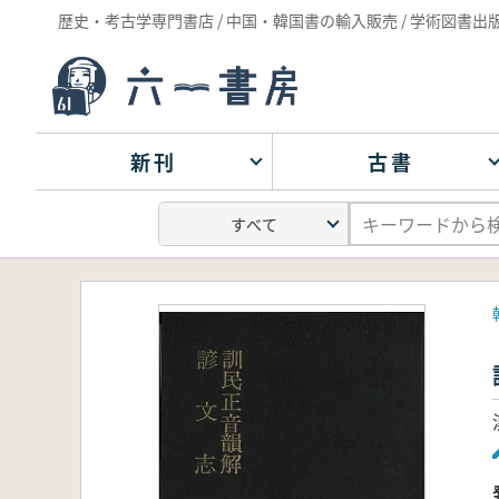
歴史・考古学専門書店 / 中国・韓国書の輸入販売 / 学術図書出
新刊
古書