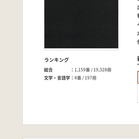
ランキング
総合
1,159番 / 19,328冊
文学・言語学
4番 / 197冊