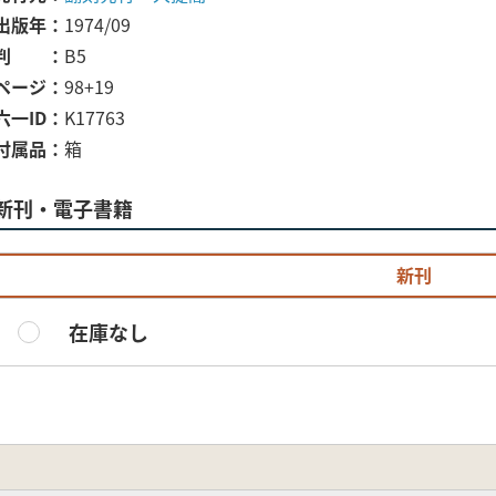
出版年
1974/09
判
B5
ページ
98+19
六一ID
K17763
付属品
箱
新刊・電子書籍
新刊
在庫なし