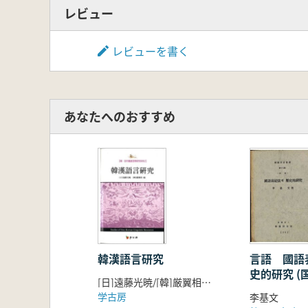
レビュー
レビューを書く
あなたへのおすすめ
韓漢語言研究
言語 國語
史的研究 (
[日]遠藤光暁/[韓]厳翼相 編
歴史的研究
学古房
李基文