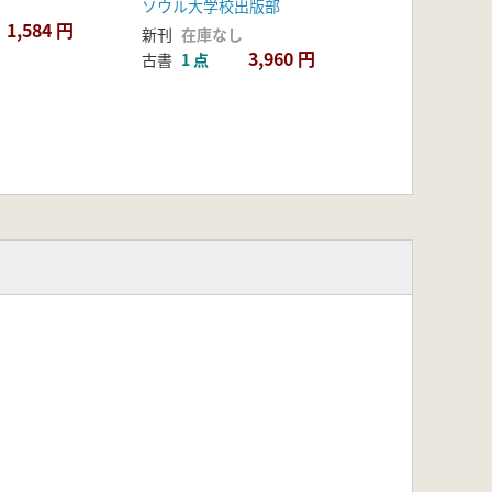
ソウル大学校出版部
1,584 円
新刊
在庫なし
3,960 円
古書
1 点