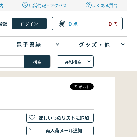
内
店舗情報・アクセス
よくある質問
0
0
登録
点
円
電子書籍
グッズ・他
詳細検索
ほしいものリストに追加
再入荷メール通知