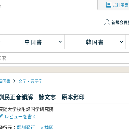
ご利用案
版
新規会員
中国書
韓国書
韓国書
文学・言語学
訓民正音韻解 諺文志 原本影印
漢陽大学校附設国学研究院
レビューを書く
発行元
翻刻発行 大捷閣