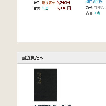
韓国研究院
9,240円
新刊
取り寄せ
6,336 円
新刊
在庫な
古書
1 点
古書
1 点
最近見た本