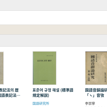
表記法의 歴
표준어 규정 해설 (標準語
国語音韻論研
国語表記法の
規定解説)
「ヽ」音攷
)
国語研究所
李崇寧