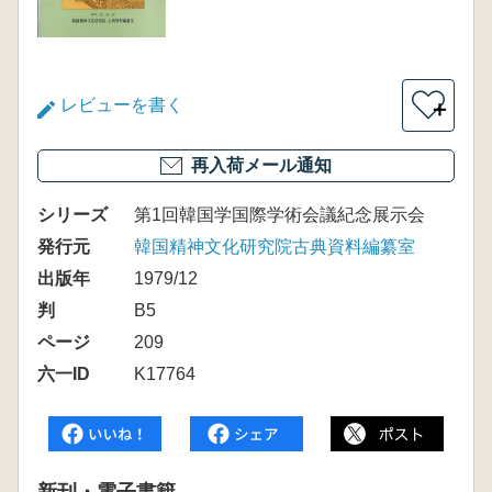
レビューを書く
＋
再入荷メール通知
シリーズ
第1回韓国学国際学術会議紀念展示会
発行元
韓国精神文化研究院古典資料編纂室
出版年
1979/12
判
B5
ページ
209
六一ID
K17764