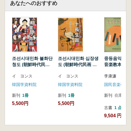
あなたへのおすすめ
조선시대민화 불화단
조선시대민화 십장생
중등음악교본 
청도 (朝鮮時代民画
도 (朝鮮時代民画 十
音楽教本) 1〜
仏画丹青図)
長生図)
セット
イ ヨンス
イ ヨンス
李康濂
韓国学資料院
韓国学資料院
国民音楽研究
新刊
1冊
新刊
1冊
新刊
在庫なし
5,500円
5,500円
古書
1 点
9,504 円