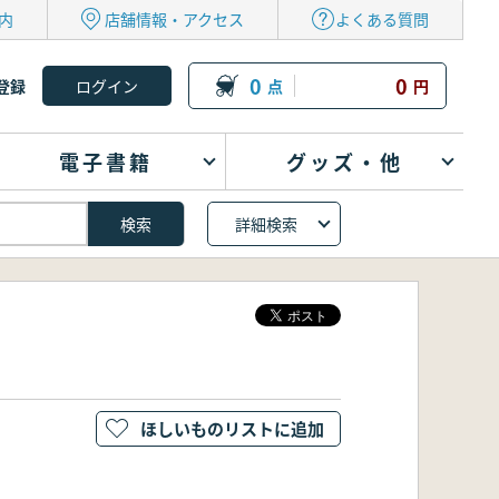
内
店舗情報・アクセス
よくある質問
0
0
登録
点
円
電子書籍
グッズ・他
詳細検索
ほしいものリストに追加