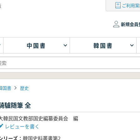
ご利用案
版
新規会員
中国書
韓国書
韓国書
歴史
騎驢随筆 全
大韓民国文教部国史編纂委員会 編
レビューを書く
シリーズ
韓国史料叢書第2