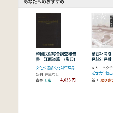
あなたへのおすすめ
韓國民俗綜合調査報告
장안과 북경 
書 江原道篇 (影印)
문화와 문학
면(長安と
文化公報部文化財管理局
キム ハクチ
政治文化と
延世大学校出
新刊
在庫なし
表)
4,633 円
古書
1 点
新刊
取り寄