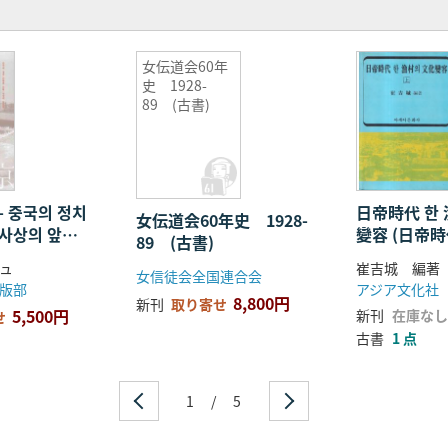
女伝道会60年
史 1928-
89 (古書)
- 중국의 정치
日帝時代 한 
女伝道会60年史 1928-
 사상의 앞뒷
變容 (日帝
89 (古書)
北京 中国の
の文化変容)
ュ
崔吉城 編著
女信徒会全国連合会
文学思想の裏
冊セット
版部
アジア文化社
8,800円
新刊
取り寄せ
5,500円
新刊
在庫なし
せ
古書
1 点
1
/
5