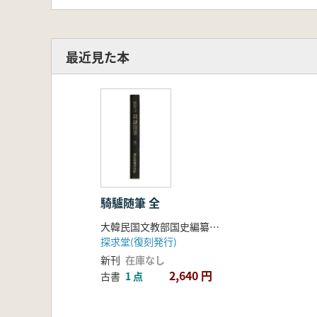
最近見た本
騎驢随筆 全
大韓民国文教部国史編纂委員会 編
探求堂(復刻発行)
新刊
在庫なし
2,640 円
古書
1 点