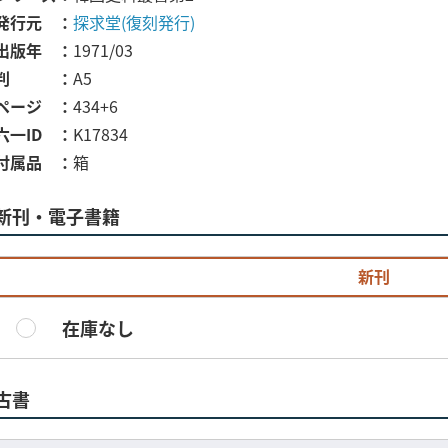
発行元
探求堂(復刻発行)
出版年
1971/03
判
A5
ページ
434+6
六一ID
K17834
付属品
箱
新刊・電子書籍
新刊
在庫なし
古書