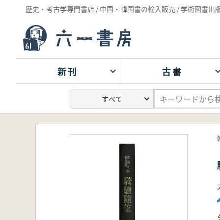
歴史・考古学専門書店 / 中国・韓国書の輸入販売 / 学術図書出
新刊
古書