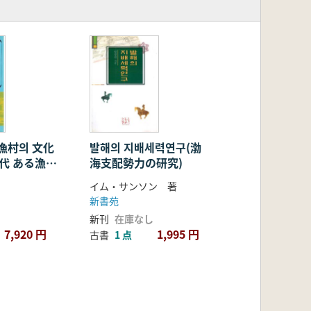
漁村의 文化
발해의 지배세력연구(渤
時代 ある漁村
海支配勢力の研究)
 上、下 2
イム・サンソン 著
新書苑
新刊
在庫なし
7,920 円
1,995 円
古書
1 点