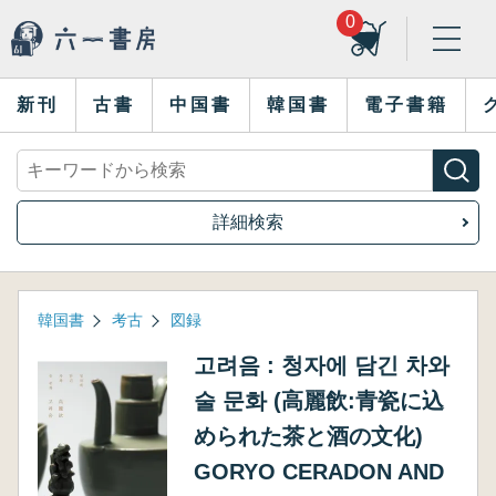
0
新刊
古書
中国書
韓国書
電子書籍
詳細検索
韓国書
考古
図録
고려음 : 청자에 담긴 차와
술 문화 (高麗飲:青瓷に込
められた茶と酒の文化)
GORYO CERADON AND