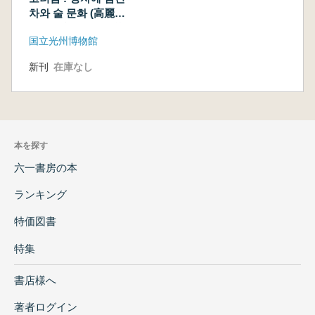
차와 술 문화 (高麗飲:
青瓷に込められた茶
国立光州博物館
と酒の文化)
GORYO CERADON
新刊
在庫なし
AND THE ART OF
TEA AND WINE
本を探す
六一書房の本
ランキング
特価図書
特集
書店様へ
著者ログイン