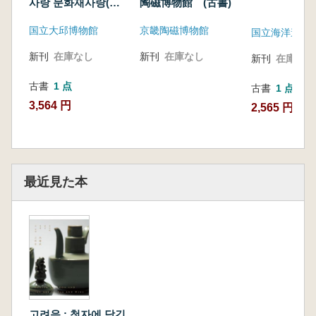
사랑 문화재사랑(マ
陶磁博物館 (古書)
クタガート博士の
国立大邱博物館
京畿陶磁博物館
大邱の愛 文化財の
国立海洋遺物
愛)
新刊
在庫なし
新刊
在庫なし
新刊
在庫なし
古書
1 点
古書
1 点
3,564 円
2,565 円
最近見た本
고려음 : 청자에 담긴