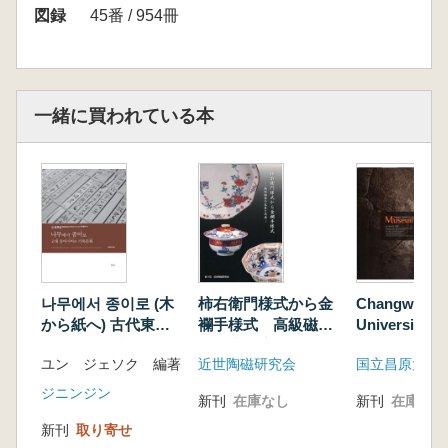
図録
45番 / 954冊
一緒に買われている本
나무에서 종이로 (木
柿右衛門様式から金
Changwon Na
から紙へ) 古代東ア
襴手様式 高級磁器
University 
ジアの記録文化
の生産と流通
또 하나의 기록
ユン ジェソク 編著
近世陶磁研究会
国立昌原大学
ひとつの記録
ジニンジン
新刊
在庫なし
新刊
在庫なし
新刊
取り寄せ