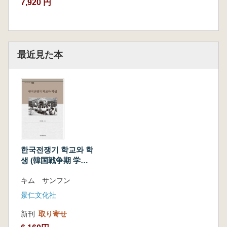
7,920 円
最近見た本
한국전쟁기 학교와 학
생 (韓国戦争期 学校
と学生)
キム サンフン
景仁文化社
新刊
取り寄せ