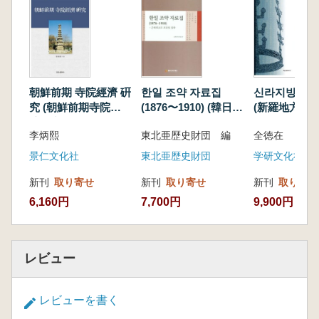
아질 것이다. 인간의 삶을 살펴보고 인간을 이해
하는 것, 이것이 역사학의 근본적인 목적이다.
朝鮮前期 寺院經濟 硏
한일 조약 자료집
신라지방통치
究 (朝鮮前期寺院経
(1876〜1910) (韓日条
(新羅地方統
済研究)
約資料集(1876〜
史)
李炳熙
東北亜歴史財団 編
全徳在
1910) 近代外交で包
まれた侵略
景仁文化社
東北亜歴史財団
学研文化社
新刊
取り寄せ
新刊
取り寄せ
新刊
取り寄せ
6,160円
7,700円
9,900円
レビュー
レビューを書く