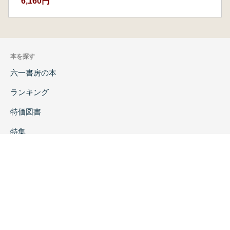
6,160円
本を探す
六一書房の本
ランキング
特価図書
特集
書店様へ
著者ログイン
会社案内
お問い合わせ