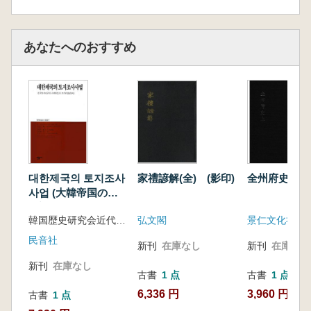
あなたへのおすすめ
대한제국의 토지조사
家禮諺解(全) (影印)
全州府史 上
사업 (大韓帝国の土
地調査事業)
韓国歴史研究会近代史分科土地台帳研究班
弘文閣
景仁文化社
民音社
新刊
在庫なし
新刊
在庫なし
新刊
在庫なし
古書
1 点
古書
1 点
6,336 円
3,960 円
古書
1 点