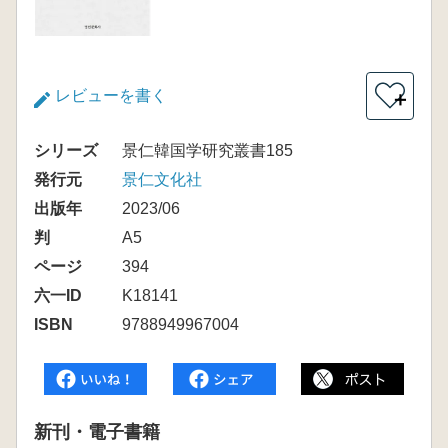
レビューを書く
＋
シリーズ
景仁韓国学研究叢書185
発行元
景仁文化社
出版年
2023/06
判
A5
ページ
394
六一ID
K18141
ISBN
9788949967004
新刊・電子書籍