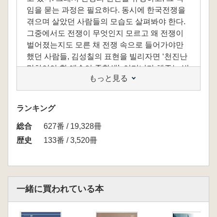
임을 묻는 과정은 필요하다. 동시에 한국전쟁을
겪으며 살았던 사람들의 모습도 살펴봐야 한다.
그중에서도 전쟁이 무엇인지 모르고 왜 전쟁이
벌어졌는지도 모른 채 전쟁 속으로 들어가야만
했던 사람들, 김성칠의 표현을 빌리자면 ‘천진난
만하여야 할 애송이 중학생’, 어머니가 해주는 밥
もっと見る
을 먹고 학교에 가서 공부하며 친구들과 놀았어
야 할 어린 학생들, 이들이 겪었던 전쟁과 이들의
전쟁 중 삶에 대해서도 알아가며 한국전쟁에 대
ランキング
한 이해의 폭을 넓혀야 한다. 왜냐하면 전쟁을 겪
総合
고 살아남은 학생들은 반공 이념이 지배하는 분
627番 / 19,328冊
단된 한국에서 전쟁을 기억해야 했고, ‘반공’·‘멸
歴史
133番 / 3,520冊
공’·‘북진 통일’을 외치며 한국을 이끌어간 어른
이 되었기 때문이다. 그들의 삶을 이해하고, 전쟁
으로 상처받은 사람들이 서로를 이해할 수 있어
야 한다. 그래서 한국 사회에 전쟁을 반대하고 평
一緒に買われている本
화를 추구하는 역사인식을 가진 구성원들이 많
아지면 평화로 나아가는 길은 좀 더 평탄하고 곧