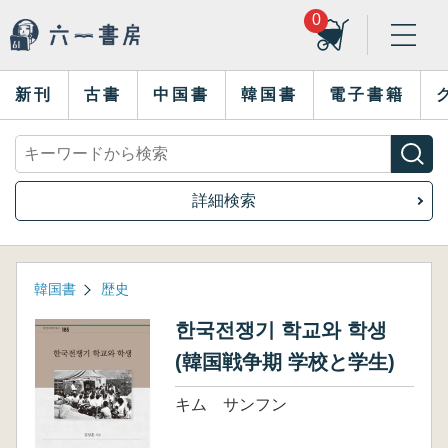
0
新刊
古書
中国書
韓国書
電子書籍
詳細検索
韓国書
歴史
한국전쟁기 학교와 학생
(韓国戦争期 学校と学生)
キム サンフン