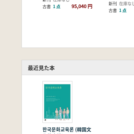
新刊
在庫な
95,040 円
古書
1 点
古書
1 点
最近見た本
한국문화교육론 (韓国文