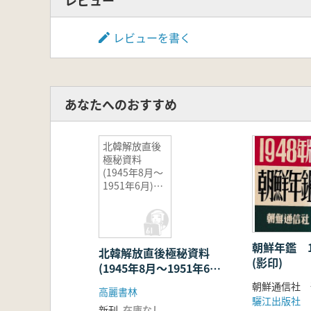
レビューを書く
あなたへのおすすめ
北韓解放直後
極秘資料
(1945年8月〜
1951年6月)
1〜6 全6
巻 (影印)
朝鮮年鑑 
北韓解放直後極秘資料
(影印)
(1945年8月〜1951年6
月) 1〜6 全6巻 (影
朝鮮通信社 
高麗書林
印)
驪江出版社
新刊
在庫なし