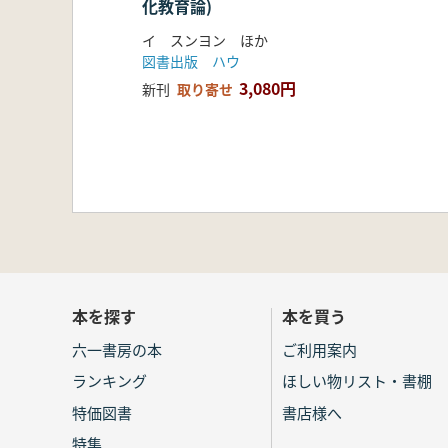
化教育論)
イ スンヨン ほか
図書出版 ハウ
3,080円
新刊
取り寄せ
本を探す
本を買う
六一書房の本
ご利用案内
ランキング
ほしい物リスト・書棚
特価図書
書店様へ
特集