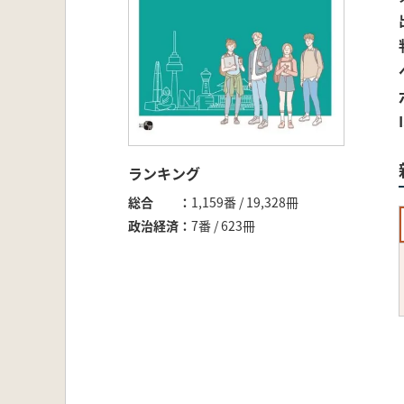
ランキング
総合
1,159番 / 19,328冊
政治経済
7番 / 623冊