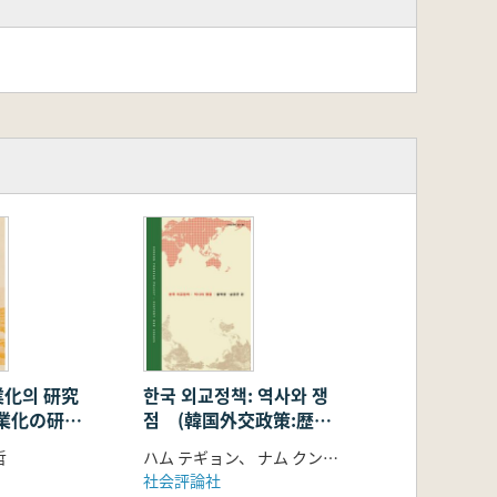
化의 研究
한국 외교정책: 역사와 쟁
業化の研
점 (韓国外交政策:歴史
1945年
と争点)
哲
ハム テギョン、 ナム クンゴン
社会評論社