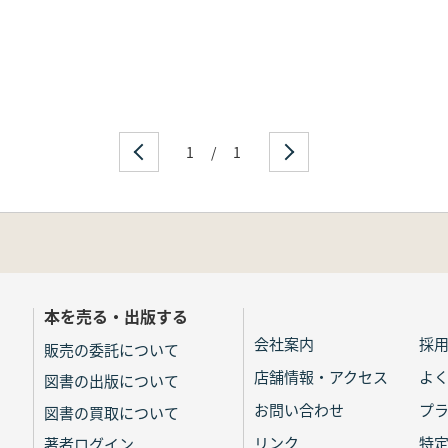
1
/
1
本を売る・出版する
会社案内
採
販売の委託について
店舗情報・アクセス
よ
図書の出版について
お問い合わせ
プ
図書の買取について
リンク
特
著者ログイン