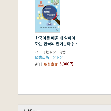
한국어를 배울 때 알아야
하는 한국의 언어문화 (韓
国語を学ぶとき知ってお
イ ミヒャン ほか
くべき 韓国の言語文化)
図書出版 ソトン
3,300円
新刊
取り寄せ
レビュー