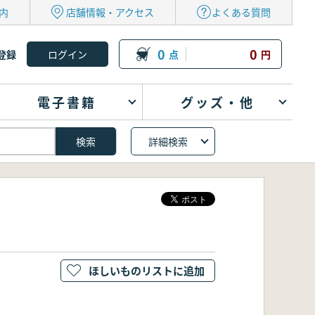
内
店舗情報・アクセス
よくある質問
0
0
登録
点
円
電子書籍
グッズ・他
詳細検索
ほしいものリストに追加