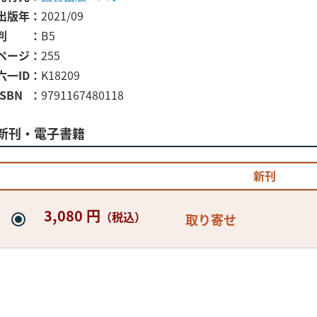
出版年
2021/09
判
B5
ページ
255
六一ID
K18209
ISBN
9791167480118
新刊・電子書籍
新刊
3,080 円
（税込）
取り寄せ