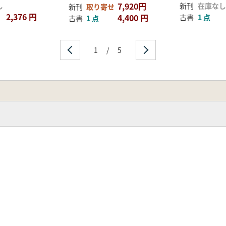
7,920円
し
新刊
在庫なし
新刊
取り寄せ
2,376 円
4,400 円
古書
1 点
古書
1 点
1
/
5