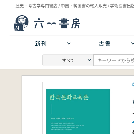
歴史・考古学専門書店 / 中国・韓国書の輸入販売 / 学術図書出
新刊
古書