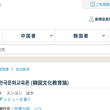
ご利用案
版
新規会員
中国書
韓国書
韓国書
政治経済
한국문화교육론 (韓国文化教育論)
イ スンヨン ほか
レビューを書く
発行元
図書出版 ハウ