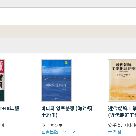
1948年版
바다와 영토분쟁 (海と領
近代朝鮮工業
土紛争)
(近代朝鮮工
究) 1930〜
刊
ウ ヤンホ
安秉直、中村
図書出版 ソニン
一潮閣