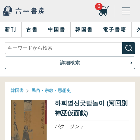
0
新刊
古書
中国書
韓国書
電子書籍
詳細検索
韓国書
民俗・宗教・思想史
하회별신굿탈놀이 (河回別
神巫仮面戯)
パク ジンテ