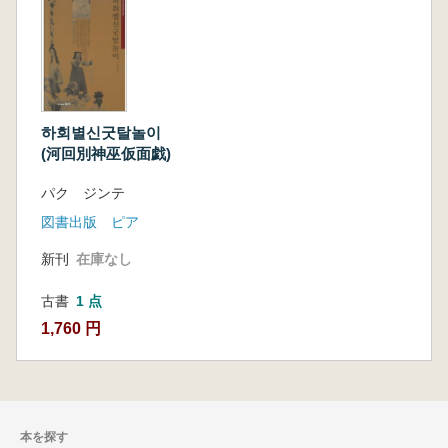
하회별신굿탈놀이
(河回別神巫仮面戯)
パク ジンテ
図書出版 ピア
新刊
在庫なし
古書
1 点
1,760 円
本を探す