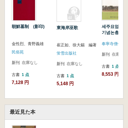
朝鮮墓制 (影印)
세주묘엄 주
東海岸巫歌
기념논총 (世
主講五十年記
金性烈、青野義雄
奉寧寺僧伽大
崔正如、徐大錫 編著
民俗苑
蛍雪出版社
新刊
在庫なし
新刊
在庫なし
新刊
在庫なし
古書
1 点
8,553 円
古書
1 点
古書
1 点
7,128 円
5,148 円
最近見た本