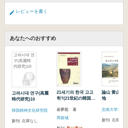
レビューを書く
あなたへのおすすめ
고려시대 연
구(高麗時
代研究)10
21세기의 한국 고고
論山 黄山벌(
고려시대 연구(高麗
학?(21世紀の韓国考
地
時代研究)10
古学?)
崔夢龍 著
韓国精神文化研究院
周留城
新刊
在庫なし
新刊
在庫なし