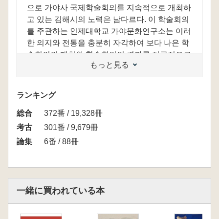
으로 가야사 국제학술회의를 지속적으로 개최하
고 있는 김해시의 노력은 남다르다. 이 학술회의
를 주관하는 인제대학교 가야문화연구소는 이러
한 의지와 전통을 충분히 자각하여 보다 나은 학
술회의의 개최와 학술회의의 결과를 적극적으로
もっと見る
전파하는데 최선을 다하고 있다.
그동안 가야사는 고구려, 백제, 신라 등 삼국시대
ランキング
역사에서 소외되어 그 중요성이 제대로 인정받
総合
지 못하고 있다. 이번 학술대회는 최근 고고학적
372番 / 19,328冊
성과를 바탕으로 가락국 건국 무렵을 재조명하
考古
301番 / 9,679冊
는 자리다. 향후 가야사 연구는 문헌사와 고고학
論集
6番 / 88冊
적 자료가 접합되어 융합적인 연구가 이루어져
야 할 것이다. 이번 학술대회를 통해 가야의 형성
과정에 대해 활발한 논의가 진전되었다.
一緒に買われている本
이번 제28회 국제학술회의 주제는 「가락국, 청
동기에서 철기로」다. 가락국은 철기문화를 가
진 김수로왕에 의해 건국되었지만, 김수로왕을