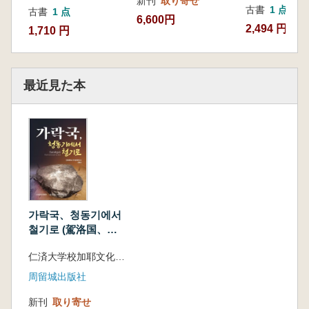
新刊
取り寄せ
古書
1 点
古書
1 点
6,600円
2,494 円
1,710 円
最近見た本
가락국、청동기에서
철기로 (駕洛国、青
銅器から鉄器へ)
仁済大学校加耶文化研究所 編
周留城出版社
新刊
取り寄せ