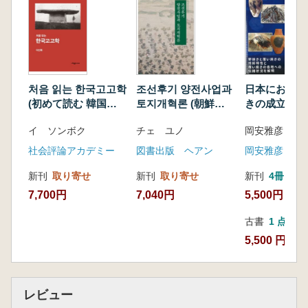
추대한 구간(九干)은 청동기문화를 가진 토착의
지석묘 축조 세력이다. 구간 세력과 김수로왕 세
력은 각기 지석묘와 목관묘 문화로 대표된다. 김
해지역에는 지석묘 및 목관묘와 관련하여 많은
조사·연구 성과가 있다. 이번 학술대회는 이러한
처음 읽는 한국고고학
조선후기 양전사업과
日本における
고고학적 성과에 근거하여 가락국 성립기를 살
(初めて読む 韓国考
토지개혁론 (朝鮮後
きの成立と展
펴본다.
古学)
期量田事業と土地改
イ ソンボク
チェ ユノ
岡安雅彦 著
革論)
社会評論アカデミー
図書出版 ヘアン
岡安雅彦
新刊
取り寄せ
新刊
取り寄せ
新刊
4冊
7,700円
7,040円
5,500円
古書
1 点
5,500 円
レビュー