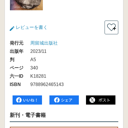
レビューを書く
＋
発行元
周留城出版社
出版年
2023/11
判
A5
ページ
340
六一ID
K18281
ISBN
9788962465143
新刊・電子書籍