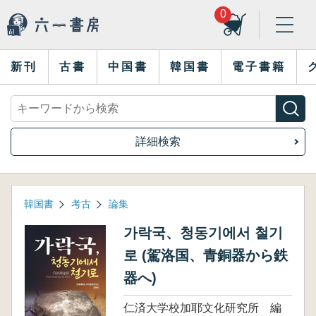
0
新刊
古書
中国書
韓国書
電子書籍
詳細検索
韓国書
考古
論集
가락국、청동기에서 철기
로 (駕洛国、青銅器から鉄
器へ)
仁済大学校加耶文化研究所 編