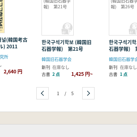
(韓国旧石器学
(韓国旧石器
報) 第21号
報) 第26号
저널(韓国考古
한국구석기학보 (韓国旧
한국구석기학
 2011
石器学報) 第21号
石器学報) 
究所
韓国旧石器学会
韓国旧石器学
し
新刊
在庫なし
新刊
在庫なし
2,640 円
1,425 円~
古書
2 点
古書
1 点
1
/
5