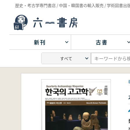
歴史・考古学専門書店 / 中国・韓国書の輸入販売 / 学術図書出
新刊
古書