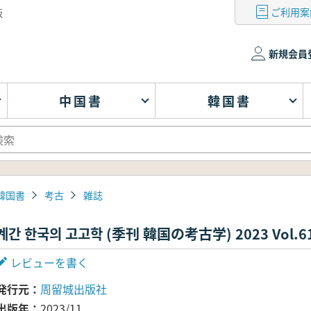
ご利用案
版
新規会員
中国書
韓国書
韓国書
考古
雑誌
계간 한국의 고고학 (季刊 韓国の考古学) 2023 Vol.6
レビューを書く
発行元
周留城出版社
出版年
2023/11