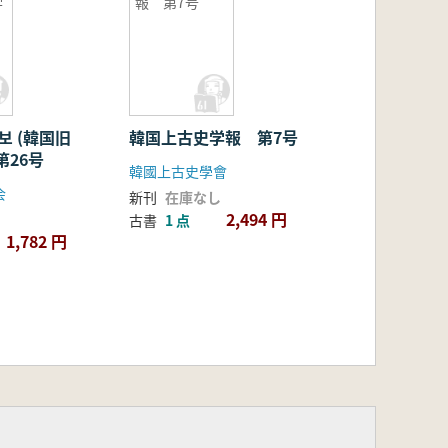
学
報 第7号
보 (韓国旧
韓国上古史学報 第7号
第26号
韓國上古史學會
会
新刊
在庫なし
2,494 円
古書
1 点
1,782 円