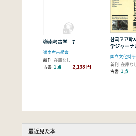
한국고고학
嶺南考古学 7
学ジャーナル)
嶺南考古學會
国立文化財研
新刊
在庫なし
新刊
在庫な
2,138 円
古書
1 点
古書
1 点
最近見た本