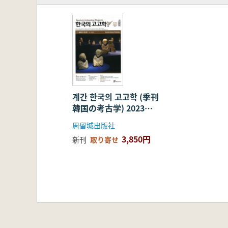
계간 한국의 고고학 (季刊
韓国の考古学) 2023
Vol.61
周留城出版社
3,850円
新刊
取り寄せ