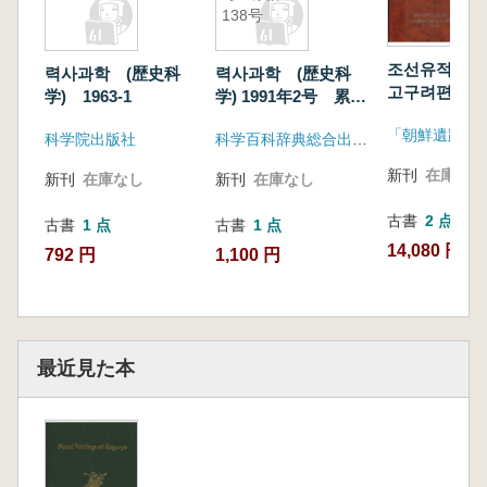
138号
조선유적유물
력사과학 (歴史科
력사과학 (歴史科
고구려편2 (
学) 1963-1
学) 1991年2号 累計
遺物図鑑 4 
138号
2)
科学院出版社
科学百科辞典総合出版社
新刊
在庫なし
新刊
在庫なし
新刊
在庫なし
古書
2 点
古書
1 点
古書
1 点
14,080 円~
792 円
1,100 円
最近見た本