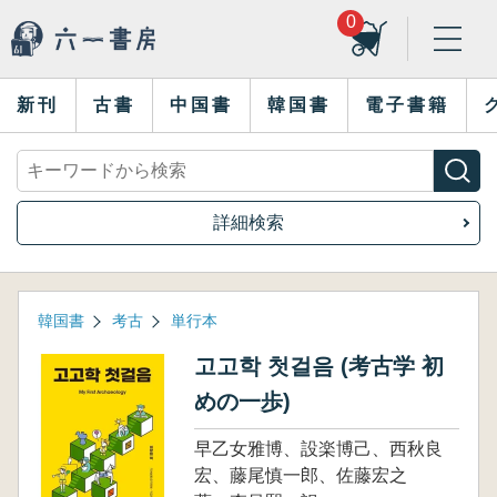
0
新刊
古書
中国書
韓国書
電子書籍
詳細検索
韓国書
考古
単行本
고고학 첫걸음 (考古学 初
めの一歩)
早乙女雅博、設楽博己、西秋良
宏、藤尾慎一郎、佐藤宏之