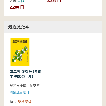
5,559 円
古書
1 点
2,200 円
最近見た本
고고학 첫걸음 (考古
学 初めの一歩)
早乙女雅博、設楽博己、西秋良宏、藤尾慎一郎、佐藤宏之 著、李昌熙 訳
周留城出版社
新刊
取り寄せ