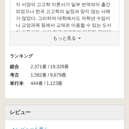
지 서양의 고고학 이론서가 일부 번역되어 출간
되었으나 한국 고고학의 실정과 맞지 않는 사례
가 많았다. 그리하여 대학에서도 저학년 수업이
나 교양과목 등에서 교재로 이용할 수 있는 도서
가 부족하다. 이에 한국 고고학과 밀접한 관계에
もっと見る
있고 이론적 내용의 적용이 편리한 일본의 고고
학 관련 도서를 선정하여 번역서로 출간하였다.
ランキング
이 책은 일반인에게 미지의 세계였던 고고학에
総合
대한 갈증을 단번에 풀어줄 것이다. 그래서 고고
2,371番 / 19,328冊
학이라는 세계에 첫발을 내딛는데 나침반과 같
考古
1,582番 / 9,679冊
은 책이다. 고고학은 과거에만 존재하는 것이 아
単行本
444番 / 1,123冊
니라, 지금도 우리 곁에 있고 앞으로도 늘 우리와
함께 할 것이다. 이 책의 내용을 이해한다면, 누
구나 고고학자가 될 수 있다. 고고학이 우리 모두
의 친숙한 친구가 되었으면 좋겠다.
レビュー