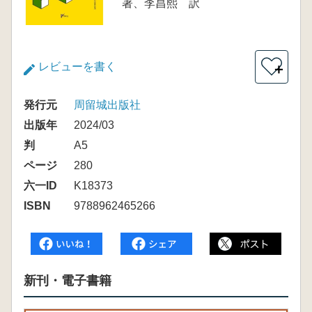
著、李昌熙 訳
レビューを書く
＋
発行元
周留城出版社
出版年
2024/03
判
A5
ページ
280
六一ID
K18373
ISBN
9788962465266
新刊・電子書籍