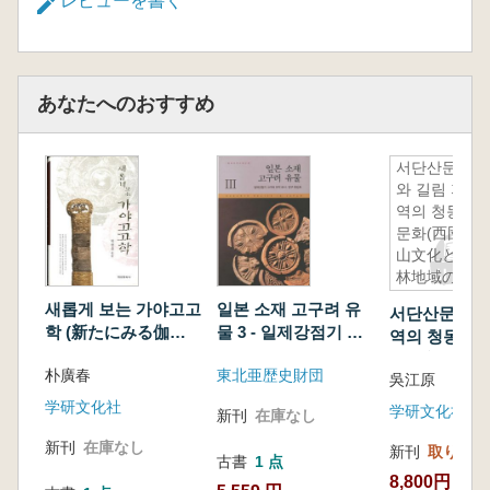
レビューを書く
あなたへのおすすめ
서단산문화
와 길림 지
역의 청동기
문화(西団
山文化と吉
林地域の青
銅器文化)
새롭게 보는 가야고고
일본 소재 고구려 유
서단산문화와 
학 (新たにみる伽耶
물 3 - 일제강점기 고
역의 청동기문
考古学)
구려 유적 조사 연구
団山文化と吉
朴廣春
東北亜歴史財団
재검토 (日本所在高
吳江原
の青銅器文化
句麗遺物?-日帝強占
学研文化社
学研文化社
新刊
在庫なし
期高句麗遺跡調査研
究再検討)
新刊
在庫なし
新刊
取り寄せ
古書
1 点
8,800円