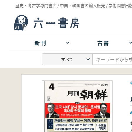
歴史・考古学専門書店 / 中国・韓国書の輸入販売 / 学術図書出
新刊
古書