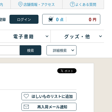
内
店舗情報・アクセス
よくある質問
0
0
登録
点
円
電子書籍
グッズ・他
詳細検索
ほしいものリストに追加
再入荷メール通知