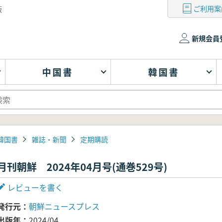
ご利用案
版
新規会員
中国書
韓国書
韓国書
雑誌・新聞
定期購読
月刊朝鮮 2024年04月号(通巻529号)
レビューを書く
発行元
朝鮮ニュースプレス
出版年
2024/04