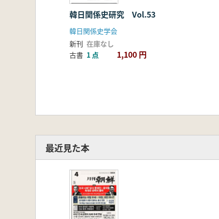
韓日関係史研究 Vol.53
韓日関係史学会
新刊
在庫なし
1,100 円
古書
1 点
最近見た本