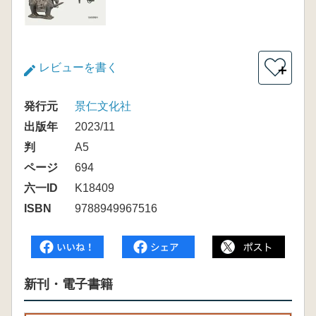
レビューを書く
＋
発行元
景仁文化社
出版年
2023/11
判
A5
ページ
694
六一ID
K18409
ISBN
9788949967516
新刊・電子書籍