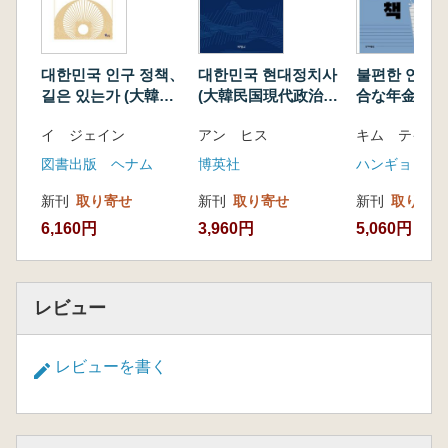
대한민국 인구 정책、
대한민국 현대정치사
불편한 연금책
길은 있는가 (大韓民
(大韓民国現代政治
合な年金策)
国人口政策、道はあ
史)
イ ジェイン
アン ヒス
るのか)
図書出版 ヘナム
博英社
ハンギョレ出
新刊
取り寄せ
新刊
取り寄せ
新刊
取り寄せ
6,160円
3,960円
5,060円
レビュー
レビューを書く