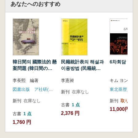
あなたへのおすすめ
韓日間의 國際法的 懸
民籍統計表의 해설과
6차회담 (6
案問題 (韓日間の国
이용방법 (民籍統計
際法的懸案問題)
表の解説と利用方法)
李長熙 編著
李憲昶
キム ヨンミ 
図書出版 ア社研(アジア社会科学研究院)
東北亜歴史財
新刊
在庫なし
新刊
在庫なし
新刊
取り寄せ
古書
1 点
11,000円
2,376 円
古書
1 点
1,760 円