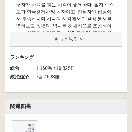
구자가 사료를 꿰는 시각이 중요하다. 필자 스스
로가 한국경제사의 독자이고, 전달자인 입장에
서 부족하나마 하나의 시각에서 개괄적 통사를
엮어보고 싶었다. 역사를 전체적으로 조감하여
보는 시도가 여러모로 부실하겠지만, 줄거리가
もっと見る
있는 역사가 가진 장점이 있을 수도 있다고 생각
된다. 한국경제사의 특수성에 나타나는 보편성
을 생각하고, 가능하면 좀 더 넓은 비교사적 관점
ランキング
에서 보편과 특수를 반추하는데 조금이나마 도
総合
움이 된다면 더 바랄 것이 없겠다.
1,160番 / 19,328冊
政治経済
7番 / 623冊
関連図書