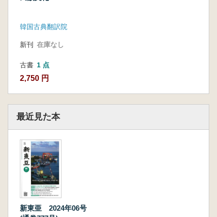
韓国古典翻訳院
新刊
在庫なし
古書
1 点
2,750 円
最近見た本
新東亜 2024年06号