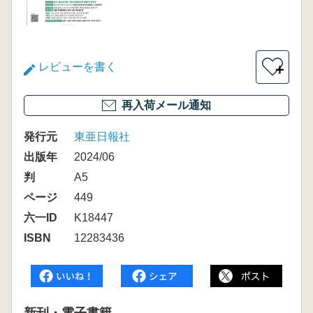
レビューを書く
＋
再入荷メール通知
発行元
東亜日報社
出版年
2024/06
判
A5
ページ
449
六一ID
K18447
ISBN
12283436