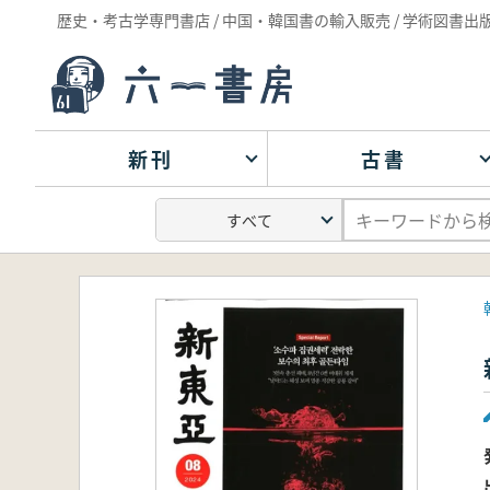
歴史・考古学専門書店 / 中国・韓国書の輸入販売 / 学術図書出
新刊
古書