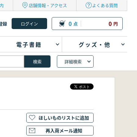
内
店舗情報・アクセス
よくある質問
0
0
登録
点
円
電子書籍
グッズ・他
詳細検索
ほしいものリストに追加
再入荷メール通知