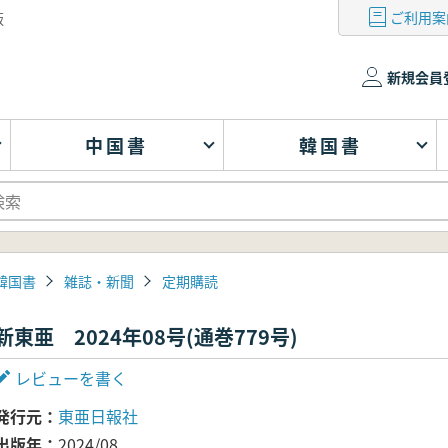
ご利用案
版
新規会員
中国書
韓国書
韓国書
雑誌・新聞
定期購読
新東亜 2024年08号(通巻779号)
レビューを書く
発行元
東亜日報社
出版年
2024/08