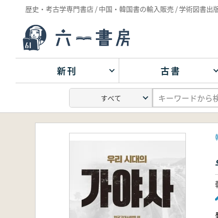
歴史・考古学専門書店 / 中国・韓国書の輸入販売 / 学術図書出
新刊
古書