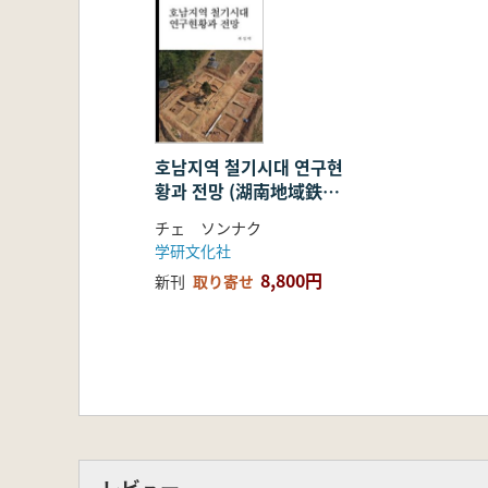
호남지역 철기시대 연구현
황과 전망 (湖南地域鉄器
時代研究現況と展望)
チェ ソンナク
学研文化社
8,800円
新刊
取り寄せ
レビュー