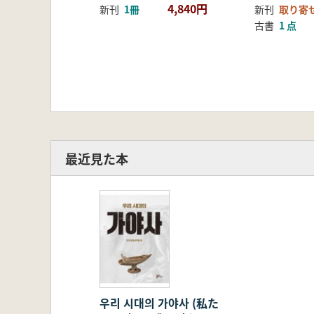
4,840円
新刊
1冊
新刊
取り寄
古書
1 点
最近見た本
우리 시대의 가야사 (私た