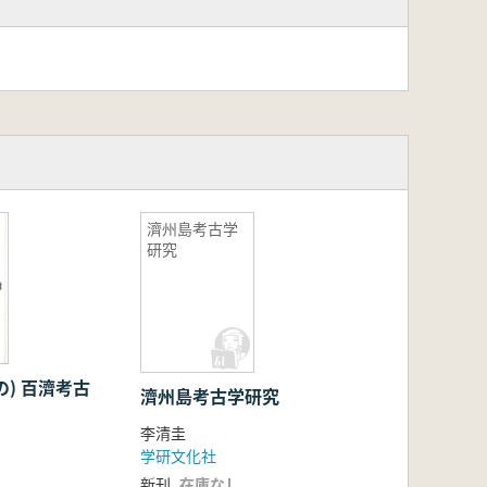
濟州島考古学
研究
の) 百濟考古
濟州島考古学研究
李清圭
学研文化社
新刊
在庫なし