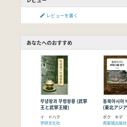
レビューを書く
あなたへのおすすめ
무녕왕과 무령왕릉 (武寧
동북아시아 
王と武寧王陵)
(東北アジ
イ ドハク
ポク キデ
学研文化社
周留城出版社