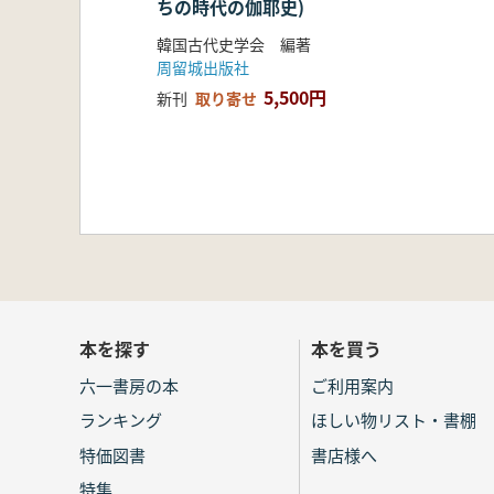
ちの時代の伽耶史)
韓国古代史学会 編著
周留城出版社
5,500円
新刊
取り寄せ
本を探す
本を買う
六一書房の本
ご利用案内
ランキング
ほしい物リスト・書棚
特価図書
書店様へ
特集