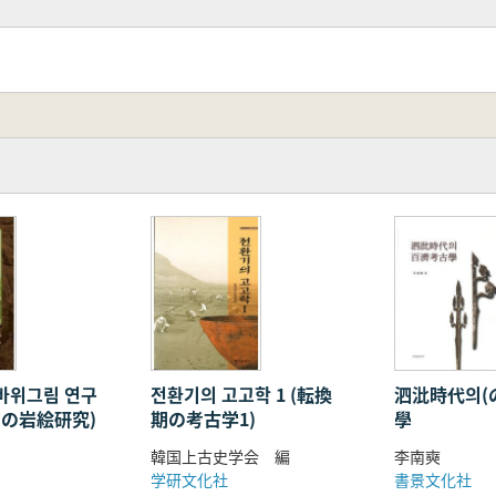
바위그림 연구
전환기의 고고학 1 (転換
泗沘時代의(
アの岩絵研究)
期の考古学1)
學
韓国上古史学会 編
李南奭
学研文化社
書景文化社