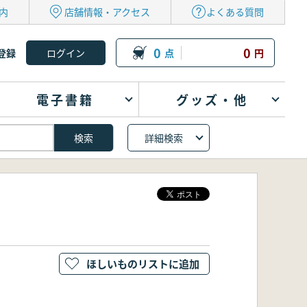
内
店舗情報・アクセス
よくある質問
0
0
登録
点
円
電子書籍
グッズ・他
詳細検索
ほしいものリストに追加