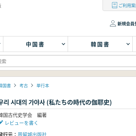
ご利用案
版
新規会員
中国書
韓国書
韓国書
考古
単行本
우리 시대의 가야사 (私たちの時代の伽耶史)
韓国古代史学会 編著
レビューを書く
発行元
周留城出版社