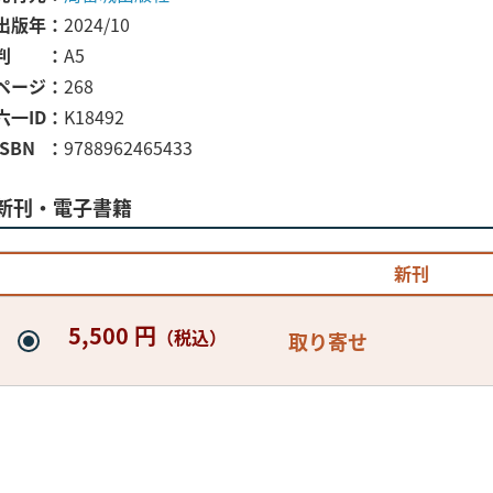
出版年
2024/10
判
A5
ページ
268
六一ID
K18492
ISBN
9788962465433
新刊・電子書籍
新刊
5,500 円
（税込）
取り寄せ