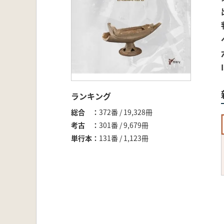
ランキング
総合
372番 / 19,328冊
考古
301番 / 9,679冊
単行本
131番 / 1,123冊