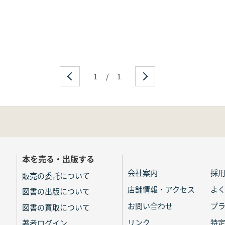
1
/
1
本を売る・出版する
会社案内
採
販売の委託について
店舗情報・アクセス
よ
図書の出版について
お問い合わせ
プ
図書の買取について
リンク
特
著者ログイン