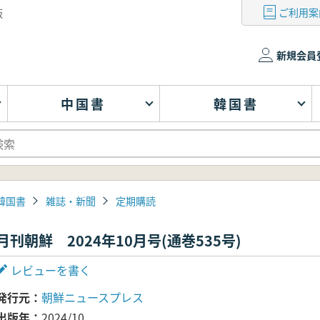
ご利用案
版
新規会員
中国書
韓国書
韓国書
雑誌・新聞
定期購読
月刊朝鮮 2024年10月号(通巻535号)
レビューを書く
発行元
朝鮮ニュースプレス
出版年
2024/10