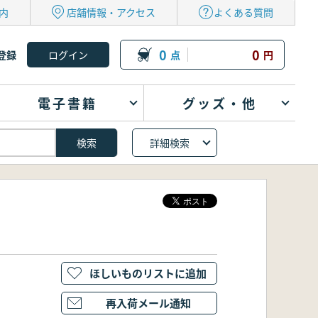
内
店舗情報・アクセス
よくある質問
0
0
登録
点
円
電子書籍
グッズ・他
詳細検索
ほしいものリストに追加
再入荷メール通知