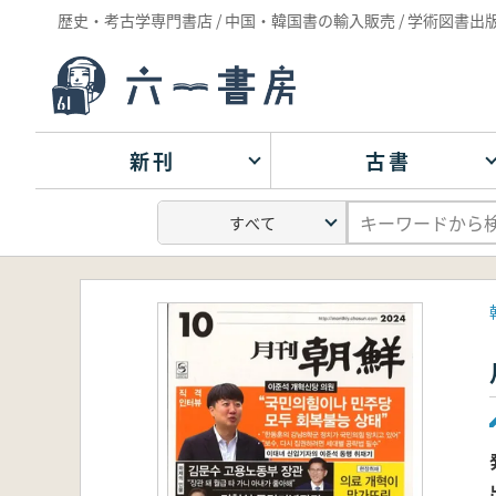
歴史・考古学専門書店 / 中国・韓国書の輸入販売 / 学術図書出
新刊
古書